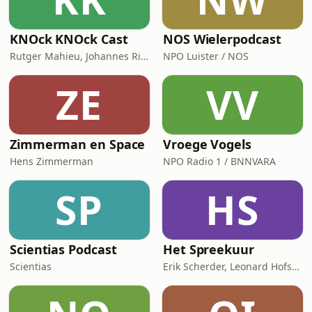
KNOck KNOck Cast
NOS Wielerpodcast
Rutger Mahieu, Johannes Rijken, Thijs Janssen en Andries Groen
NPO Luister / NOS
ZE
VV
Zimmerman en Space
Vroege Vogels
Hens Zimmerman
NPO Radio 1 / BNNVARA
SP
HS
Scientias Podcast
Het Spreekuur
Scientias
Erik Scherder, Leonard Hofstra, Brechje van Bladel / Corti Media & Quest