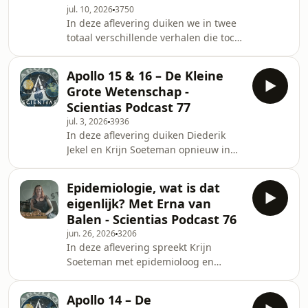
jul. 10, 2026
3750
Is de scepsis over de maanlanding
In deze aflevering duiken we in twee
toegenomen?12:27 Vertrouwen in
totaal verschillende verhalen die toch
wetenschap en deskundigen16:27
iets gemeen hebben: hoe feiten,
Hoe complotdenken werkt20:01
toeval en wetenschap soms veel
Waarom complotverhalen aantrek
Apollo 15 & 16 – De Kleine
vreemder zijn dan fictie. We hebben
Grote Wetenschap -
het over een virale video over de Twin
Scientias Podcast 77
Towers, de hardnekkigheid van
jul. 3, 2026
3936
complotdenken en de kracht van
In deze aflevering duiken Diederik
materiaalkunde. Daarna reizen we
Jekel en Krijn Soeteman opnieuw in
door naar Apollo 17, de laatste
het Apollo-programma. Dit keer staan
bemande maanmissie, waarin
Apollo 15 en Apollo 16 centraal, de
geoloog Harrison Schmitt een ontd
Epidemiologie, wat is dat
missies waarin de maanreizen pas
eigenlijk? Met Erna van
echt wetenschappelijke expedities
Balen - Scientias Podcast 76
werden. Met langere verblijven, een
jun. 26, 2026
3206
maanauto, nieuwe experimenten en
In deze aflevering spreekt Krijn
wetenschappers die vanaf de aarde
Soeteman met epidemioloog en
live meekeken, veranderde de maan
wetenschapsjournalist Erna van Balen
ineens in een rijdend laboratorium.
over wat epidemiologie is, hoe je door
00:00 Intro: Apol
Apollo 14 – De
misleidende gezondheidsclaims heen