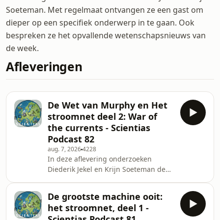
Soeteman. Met regelmaat ontvangen ze een gast om
dieper op een specifiek onderwerp in te gaan. Ook
bespreken ze het opvallende wetenschapsnieuws van
de week.
Afleveringen
De Wet van Murphy en Het
stroomnet deel 2: War of
the currents - Scientias
Podcast 82
aug. 7, 2026
4228
In deze aflevering onderzoeken
Diederik Jekel en Krijn Soeteman de
oorspronkelijke betekenis van de wet
van Murphy als ontwerpprincipe voor
De grootste machine ooit:
veilige systemen. Via de spectaculaire
het stroomnet, deel 1 -
raketsleeproeven van John Stapp gaat
Scientias Podcast 81