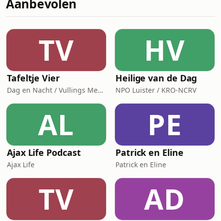
Aanbevolen
Sputnik en Kennedy&rsquo;s
maanbelofte? En waarom was de
keuze voor Lunar Orbit Rendezvous zo
bepalend voor de reis naar de maan?
TV
HV
&nbsp; Luister deel 1 in deze
Apolloreeks over ruimte
Tafeltje Vier
Heilige van de Dag
Dag en Nacht / Vullings Media
NPO Luister / KRO-NCRV
AL
PE
Ajax Life Podcast
Patrick en Eline
Ajax Life
Patrick en Eline
TV
AD