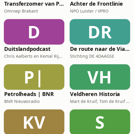
Transferzomer van PSV
Achter de Frontlinie
Omroep Brabant
NPO Luister / VPRO
D
DR
Duitslandpodcast
De route naar de Via Gladiola: de officiële podcast van de 4Daagse
Chris Aalberts en Kemal Rijken
Stichting DE 4DAAGSE
P|
VH
Petrolheads | BNR
Veldheren Historia
BNR Nieuwsradio
Mart de Kruif, Tom de Kruif / National Geographic Historia, Corti Media
KV
S