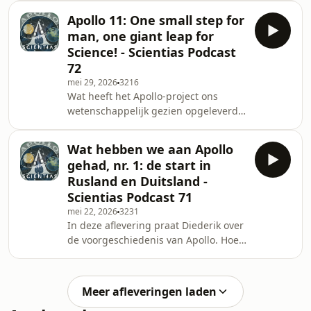
wetenschap achter de
Een vergeten veiligheidsschakel
Apollo 11: One small step for
maanmissies00:04:23 Na Apollo 11:
man, one giant leap for
waarom Apollo 12 al
Science! - Scientias Podcast
klaarstond00:06:10 Het noodplan voor
72
een mislukte maanlanding00:09:22
mei 29, 2026
3216
Apollo 12 wordt de precisie- en
Wat heeft het Apollo-project ons
wetenschapsmissie00:11:15 Lanceren
wetenschappelijk gezien opgeleverd?
door geladen wolken00:13:03 Twee
00:00:00 Intro: Apollo 11 en de
blikseminslagen en chaos in Mission
wetenschap achter de missie00:03:03
Control00:14:59 Jo
Wat hebben we aan Apollo
De onverwachte link met het
gehad, nr. 1: de start in
Manhattanproject00:03:58 Waarom
Rusland en Duitsland -
wetenschap zo belangrijk werd voor
Scientias Podcast 71
Apollo00:05:47 Twee onbekende
mei 22, 2026
3231
hoofdrolspelers: Urey en
In deze aflevering praat Diederik over
Shoemaker00:07:54 Harold Urey,
de voorgeschiedenis van Apollo. Hoe
zwaar water en isotopen00:09:43 Het
kwamen raketpioniers als Tsiolkovsky,
Miller-Urey-experiment en het
Oberth en Wernher von Braun op het
ontstaan van lev
spoor van ruimtevaart? Welke rol
Meer afleveringen laden
speelden de V2, Operation Paperclip,