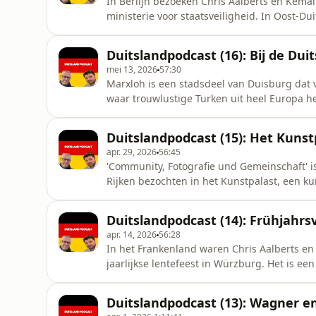
In Berlijn bezoeken Chris Aalberts en Kemal
ministerie voor staatsveiligheid. In Oost-D
gevreesd. Iedereen kon in de gaten worden
met alle gevolgen van dien. Na Die Wende g
Duitslandpodcast (16): Bij de Dui
tegenwoordig onderzoek doen naar bijvo
mei 13, 2026
57:30
Marxloh is een stadsdeel van Duisburg dat v
waar trouwlustige Turken uit heel Europa h
Rijken kregen er een rondleiding en deden
moskee en een Turkse goudhandel aan. Dit 
Duitslandpodcast (15): Het Kunst
Turken en in hoeverre versch
apr. 29, 2026
56:45
'Community, Fotografie und Gemeinschaft' is
Rijken bezochten in het Kunstpalast, een k
gebouw als een enorme vaste collectie. Me
tijdelijke foto-expositie, die laat zien hoe
Duitslandpodcast (14): Frühjahrs
beeld veranderd is. Tegel
apr. 14, 2026
56:28
In het Frankenland waren Chris Aalberts en K
jaarlijkse lentefeest in Würzburg. Het is ee
klederdracht, kermis, bier en vlees een na
onomstreden president van Syrië, Ahmed al-
Duitslandpodcast (13): Wagner en
zaken mee wil doen?