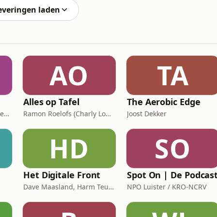
everingen laden
AO
TA
Alles op Tafel
The Aerobic Edge
Stichting Literatuur en Geneeskunde
Ramon Roelofs (Charly Lownoise)
Joost Dekker
HD
SO
Het Digitale Front
Spot On | De Podcas
Dave Maasland, Harm Teunis / Corti Media
NPO Luister / KRO-NCRV