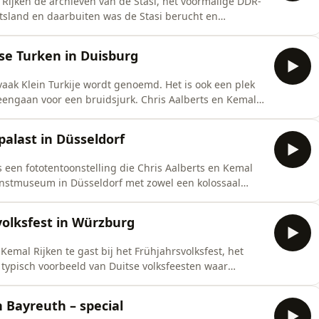
 Rijken de archieven van de Stasi, het voormalige DDR-
uitsland en daarbuiten was de Stasi berucht en
 gehouden en kon slachtoffer worden van de dienst,
ing het archief open. Duitsers kunnen er
tse Turken in Duisburg
aak Klein Turkije wordt genoemd. Het is ook een plek
eengaan voor een bruidsjurk. Chris Aalberts en Kemal
 onder meer een bruidsmodezaak, de grote Merkez-
alles hangt samen met de hamvraag: wie zijn Duitse
palast in Düsseldorf
 een fototentoonstelling die Chris Aalberts en Kemal
unstmuseum in Düsseldorf met zowel een kolossaal
t wetenschapper Hanco Jürgens liepen ze door de
 mensen samenkomen en hoe dat in ruim 150 jaar tijd in
volksfest in Würzburg
emal Rijken te gast bij het Frühjahrsvolksfest, het
n typisch voorbeeld van Duitse volksfeesten waar
tuurlijke combinatie vormen. Ondertussen kwam de niet
Sharaa, naar Berlijn. Wie is deze man waar Duitsland
 Bayreuth – special