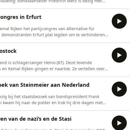
rbouwing: bondskanselier Friedrich Merz is bezig met
sers niet snel genoeg. De AfD is populairder dan ooit
e regering te laten slagen. Chris en Kemal bezochten
congres in Erfurt
mal Rijken het partijcongres van Alternative für
e demonstranten Erfurt plat legden om te verhinderen
ukte omdat de AfD'ers in alle vroegte waren opgestaan
berts en Rijken getuige van een partij die ‘een
Rostock
and is schlagerzanger Heino (87). Deze levende
s en Kemal Rijken gingen er naartoe. Ze vertellen over
ook over de discussies die hij als ‘zanger van de stille
kt Heino nog altijd volle zalen en blijft hij mateloos
zoek van Steinmeier aan Nederland
zig bij het staatsbezoek van bondspresident Frank
i kwam hij naar de polder en trok hij drie dagen met
 waren er onder meer een kranslegging, een
banket, naast een bezoek aan het Holocaustmuseum. De
en van de nazi’s en de Stasi