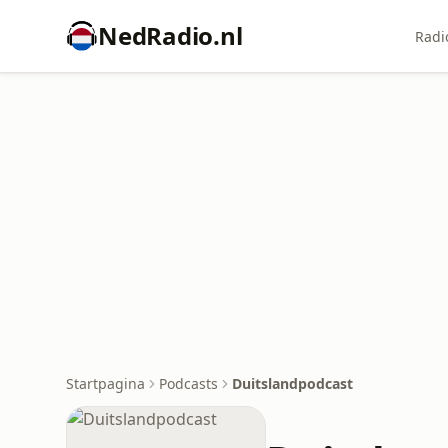
NedRadio.nl
Radi
Startpagina
Podcasts
Duitslandpodcast