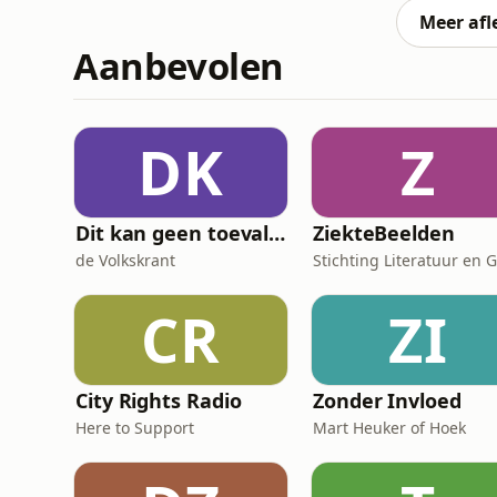
rechter dat
Meer afl
Aanbevolen
DK
Z
Dit kan geen toeval zijn
ZiekteBeelden
de Volkskrant
CR
ZI
City Rights Radio
Zonder Invloed
Here to Support
Mart Heuker of Hoek