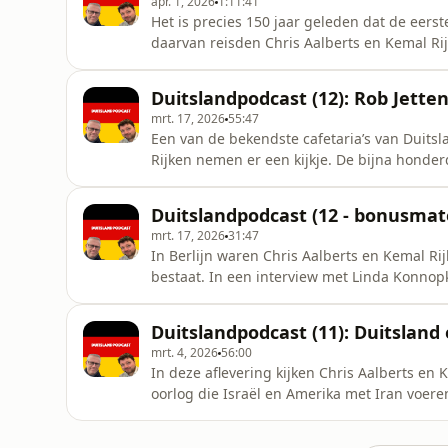
apr. 1, 2026
1:11:41
Het is precies 150 jaar geleden dat de eers
daarvan reisden Chris Aalberts en Kemal Ri
de stad van componist Richard Wagner. Ze 
Villa Haus Wahnfried en het Festspielhaus,
Duitslandpodcast (12): Rob Jette
Festspiele liet bouwen
mrt. 17, 2026
55:47
Een van de bekendste cafetaria’s van Duitsl
Rijken nemen er een kijkje. De bijna honderd
geschiedenis, maar ook de uitdagingen van
Jetten op bezoek bij bondskanselier Friedri
Duitslandpodcast (12 - bonusmat
In Baden-Württemberg wa
mrt. 17, 2026
31:47
In Berlijn waren Chris Aalberts en Kemal Rij
bestaat. In een interview met Linda Konnopk
oorlogsjaren, de wederopbouw, de DDR, de j
Deze Imbiss is een tijdgetuige van de mod
Duitslandpodcast (11): Duitsland
trots op. Hosted on Acast. S
mrt. 4, 2026
56:00
In deze aflevering kijken Chris Aalberts en 
oorlog die Israël en Amerika met Iran voere
Friedrich Merz bij: eerst pleitte hij voor de-
en de VS zitten. President Donald Trump is