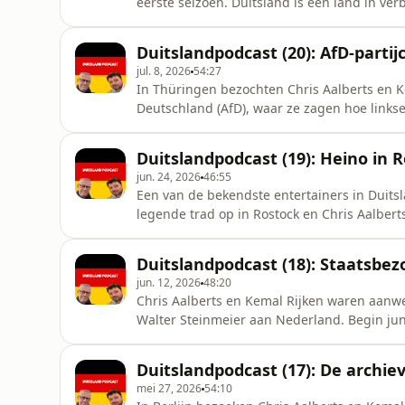
eerste seizoen. Duitsland is een land in ve
talloze hervormingen, maar het gaat de Duit
en dus is er alles aan gelegen om de huidig
Duitslandpodcast (20): AfD-partij
afgelopen jaar
jul. 8, 2026
54:27
In Thüringen bezochten Chris Aalberts en Ke
Deutschland (AfD), waar ze zagen hoe links
dat het congres kon plaatsvinden. Dat misl
om naar de Messe te gaan. Binnen waren Aal
Duitslandpodcast (19): Heino in 
geoliede machine’ is. De ti
jun. 24, 2026
46:55
Een van de bekendste entertainers in Duitsl
legende trad op in Rostock en Chris Aalbert
het leven en repertoire van de artiest, maar 
meerderheid’ soms veroorzaakt. Niettemin tre
Duitslandpodcast (18): Staatsbe
populair. O
jun. 12, 2026
48:20
Chris Aalberts en Kemal Rijken waren aanwe
Walter Steinmeier aan Nederland. Begin jun
koning Willem-Alexander op. In Amsterdam
persverklaring en het gebruikelijke staats
Duitslandpodcast (17): De archiev
dagen daarna ging Steinmeier onder
mei 27, 2026
54:10