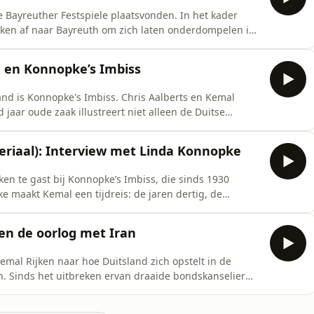
te Bayreuther Festspiele plaatsvonden. In het kader
jken af naar Bayreuth om zich laten onderdompelen in
bekijken onder meer het Markgräfisches Opernhaus,
 dat Wagner speciaal voor zijn werken en de Bayreuther
n en Konnopke’s Imbiss
and is Konnopke's Imbiss. Chris Aalberts en Kemal
 jaar oude zaak illustreert niet alleen de Duitse
 tegenwoordig. Verderop in Berlijn kwam premier Rob
ch Merz. De D66'er bleek een mondje Duits te spreken.
eriaal): Interview met Linda Konnopke
ken te gast bij Konnopke’s Imbiss, die sinds 1930
e maakt Kemal een tijdreis: de jaren dertig, de
aren negentig en 2000, de Coronatijd en het heden.
erne Duitse geschiedenis en mevrouw Konnopke is daar
 en de oorlog met Iran
Kemal Rijken naar hoe Duitsland zich opstelt in de
n. Sinds het uitbreken ervan draaide bondskanselier
escalatie, maar later ging hij meer op de lijn van Israël
 erg blij met Merz. Ondertussen bepaalde een Duitse