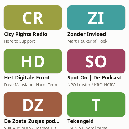
Nederlander bezighoudt: wanneer
wordt tanken weer een beetje
CR
ZI
betaalbaar?Via Lendahand investeer
je in ondernemers wereldwijd, van
Azi&euml
City Rights Radio
Zonder Invloed
Here to Support
Mart Heuker of Hoek
HD
SO
Het Digitale Front
Spot On | De Podcast
Dave Maasland, Harm Teunis / Corti Media
NPO Luister / KRO-NCRV
DZ
T
De Zoete Zusjes podcast
Tekengeld
VBK AudioLab / Kosmos Uitgevers
ESPN NL, Yordi Yamali