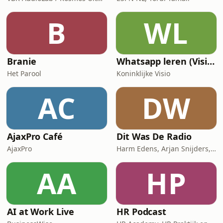
B
WL
Branie
Whatsapp leren (Visio Podcast)
Het Parool
Koninklijke Visio
AC
DW
AjaxPro Café
Dit Was De Radio
AjaxPro
Harm Edens, Arjan Snijders, Ron Vergouwen
AA
HP
AI at Work Live
HR Podcast