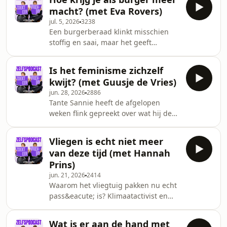
gesteld? Dat is de hardnekkige erfenis
ultieme
macht? (met Eva Rovers)
van de tijd waarin de man de
jul. 5, 2026
3238
kostwinner was en de vrouw
Een burgerberaad klinkt misschien
thuisbleef. Die traditionele
stoffig en saai, maar het geeft
rolverdeling werkt nog altijd door.
burgers juist een stem in de politieke
Onrechtvaardig! Maar de sleutel tot
besluitvorming. Toch is niet iedereen
verandering ligt ook bij onszelf. Lieve
Is het feminisme zichzelf
overtuigd. Sannie stak in zijn column
vrouwen: stop met mate
kwijt? (met Guusje de Vries)
zijn scepsis over deze ontwikkeling
jun. 28, 2026
2886
niet onder stoelen of banken: zijn
Tante Sannie heeft de afgelopen
burgers wel in staat om complexe
weken flink gepreekt over wat hij de
problemen op te lossen? Eva Rovers,
womanosphere noemt: een radicale
is oprichter van Bureau
vorm van feminisme waarin mannen
Burgerberaad. Zij stelt dat burgers
Vliegen is echt niet meer
vooral het probleem zijn. Die term
verrassend goed kun
van deze tijd (met Hannah
klopt alleen niet helemaal, zegt goede
Prins)
vriendin Guusje de Vries. Sander
jun. 21, 2026
2414
doelt op de femisphere, maar ze deelt
Waarom het vliegtuig pakken nu echt
zijn zorgen wel. Guusje pleit voor een
pass&eacute; is? Klimaatactivist en
humanistischer feminisme, eentje die
goede vriendin Hannah Prins schuift
mensen l&oacute;smaakt van hun
aan om Sannie en Jaapie
sekse in plaa
Wat is er aan de hand met