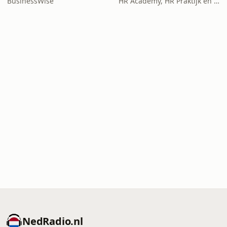
BusinessWise
HR Academy, HR Praktijk en CHRO
NedRadio.nl