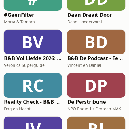
#GeenFilter
Daan Draait Door
Maria & Tamara
Daan Hoogervorst
BV
BD
B&B Vol Liefde 2026: De Nabeschouwing
B&B De Podcast - Een podcast over B&B Vol Liefde
Veronica Superguide
Vincent en Daniël
RC
DP
Reality Check - B&B Vol Liefde
De Perstribune
Dag en Nacht
NPO Radio 1 / Omroep MAX
JV
RJ