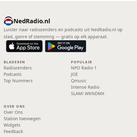
NedRadio.nl
Luister naar radiozenders en podcasts uit NedRadio.nl op
stad, genre of stemming — gratis op elk apparaat.
BLADEREN
POPULAIR
Radiozenders
NPO Radio 1
Podcasts
JOE
Top Nummers
Qmusic
Intense Radio
SLAM! WKNDMX
OVER ONS
Over Ons
Station toevoegen
Widgets
Feedback