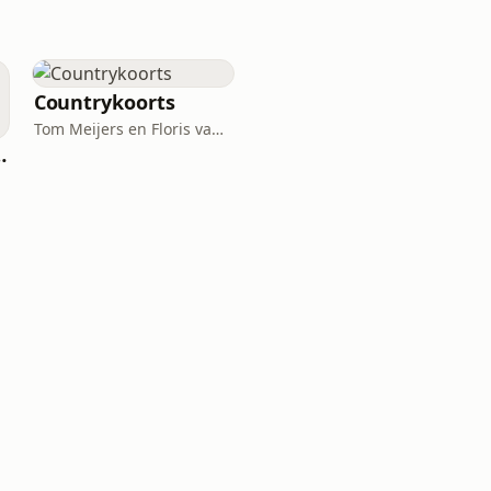
Countrykoorts
Tom Meijers en Floris van der Woude
CAST MET FERNANDO