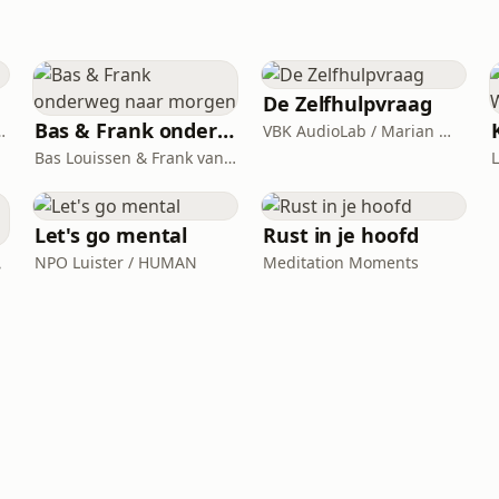
De Zelfhulpvraag
Bas & Frank onderweg naar morgen
fheid / Geuren & Kleuren Media
VBK AudioLab / Marian Mudder / Els van Steijn
Bas Louissen & Frank van der Lende / Meer van dit
Let's go mental
Rust in je hoofd
ht
NPO Luister / HUMAN
Meditation Moments