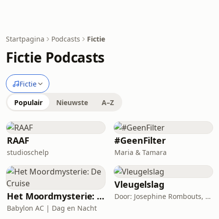
Startpagina
Podcasts
Fictie
Fictie Podcasts
Fictie
Populair
Nieuwste
A–Z
RAAF
#GeenFilter
studioschelp
Maria & Tamara
Vleugelslag
Het Moordmysterie: De Cruise
Door: Josephine Rombouts, Leonard Ornstein, Larissa Pans, Cees Hartman
Babylon AC | Dag en Nacht