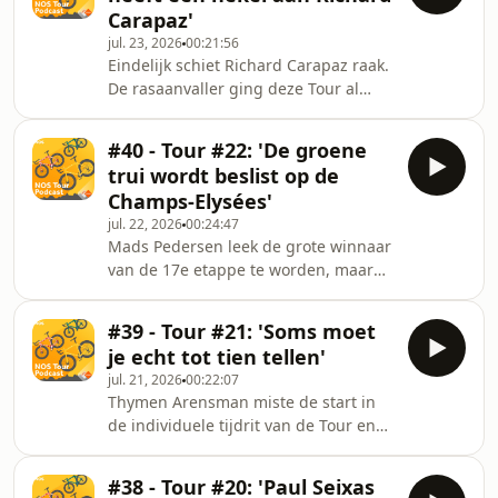
boeken. Zijn vijfde overwinning al
Carapaz'
deze Tour, maar saai was het
jul. 23, 2026
00:21:56
allerminst vandaag. Stef en Andries
Eindelijk schiet Richard Carapaz raak.
hebben genoten en blikken terug op
De rasaanvaller ging deze Tour al
deze etappe. Morgen weer een
veelvuldig in de aanval en vandaag
aankomst op Alpe d'Huez. Laat op
werd zijn strijdlust beloond. Andries
wiewintderit.nos.n
#40 - Tour #22: 'De groene
en Stef blikken terug op de prachtige
trui wordt beslist op de
zege van de Ecuadoriaan en
Champs-Elysées'
bespreken ook de ziektegevallen bij
jul. 22, 2026
00:24:47
UAE, de ploeg van Pogacar.
Mads Pedersen leek de grote winnaar
Daarnaast bellen ze met Han Kock,
van de 17e etappe te worden, maar
want hij heeft minder nieuws. Er is
uiteindelijk sprint Jasper Philipsen
ingebroken in de NOS-auto's en dat
dan toch nog naar zijn ritzege én
maakte het werken
#39 - Tour #21: 'Soms moet
kruipt hij dichter en dichter naar het
je echt tot tien tellen'
groen. In een weergaloze etappe
jul. 21, 2026
00:22:07
keerden de kansen van kilometer tot
Thymen Arensman miste de start in
kilometer. Andries en Stef komen op
de individuele tijdrit van de Tour en
adem en praten er over na met Daan
Florian Lipowitz sloeg dan weer een
Hoole, die ploeggenoot Olav Kooij
bocht over. Verder won Remco
naar een derde plaats zag sprinten.
#38 - Tour #20: 'Paul Seixas
Evenepoel, die daarmee gele trui-