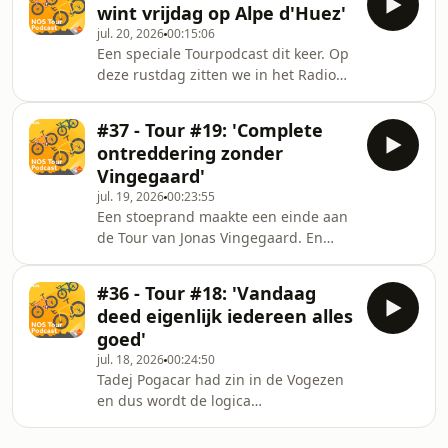
wint vrijdag op Alpe d'Huez'
drager Tadej Pogacar een serieus tikje
jul. 20, 2026
00:15:06
gaf. Andries en Stef praten er over na
Een speciale Tourpodcast dit keer. Op
en bellen met Sebas, die achter
deze rustdag zitten we in het Radio
Arensman zat tijdens diens tijdrit.
Tourcafé in Beeld en Geluid en we
genieten na van onze
#37 - Tour #19: 'Complete
quizoverwinning. Andries bleek een
ontreddering zonder
waar wielerorakel en dankzij de
Vingegaard'
kennis van Stef pakte Team
jul. 19, 2026
00:23:55
'Clemoulin' de overwinning in de
Een stoeprand maakte een einde aan
zogeheten TourquizXL. Ook serieuzere
de Tour van Jonas Vingegaard. En
zaken natuurlijk. Hoe moet het verder
daarmee moet het hele peloton
met Visma Lease a Bike na het
herijken, want wie is nu de uitdager
wegvallen van Jonas Vingegaard en
#36 - Tour #18: 'Vandaag
van Pogacar? Andries en Stef praten
wat
deed eigenlijk iedereen alles
na over deze turbulente etappe,
goed'
waarin Remco Evenepoel op het
jul. 18, 2026
00:24:50
Plateau de Solaison zijn gram haalde.
Tadej Pogacar had zin in de Vogezen
en dus wordt de logica
gerespecteerd: de Sloveen boekt zijn
vierde ritzege en staat nog steviger in