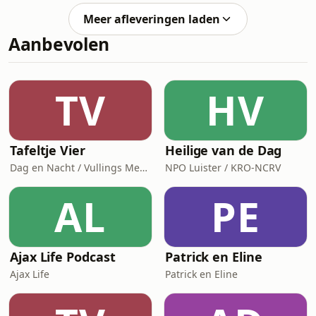
het geel. Andries en Stef praten na
Meer afleveringen laden
over een etappe waarin vooral
Aanbevolen
duidelijk werd dat de strijd voor plek
twee helemaal open ligt. Ook bellen
ze met Sebastiaan Timmerman, die
bange en natte momenten
TV
HV
doormaakte op de motor.
Tafeltje Vier
Heilige van de Dag
Dag en Nacht / Vullings Media
NPO Luister / KRO-NCRV
AL
PE
Ajax Life Podcast
Patrick en Eline
Ajax Life
Patrick en Eline