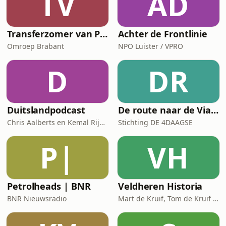
TV
AD
Transferzomer van PSV
Achter de Frontlinie
Omroep Brabant
NPO Luister / VPRO
D
DR
Duitslandpodcast
De route naar de Via Gladiola: de officiële podcast van de 4Daagse
Chris Aalberts en Kemal Rijken
Stichting DE 4DAAGSE
P|
VH
Petrolheads | BNR
Veldheren Historia
BNR Nieuwsradio
Mart de Kruif, Tom de Kruif / National Geographic Historia, Corti Media