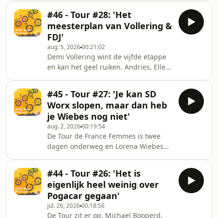
eindelijk was daar haar eerste
#46 - Tour #28: 'Het
etappeoverwinning in de Tour. Demi
meesterplan van Vollering &
Vollering volgt in het klassement op
FDJ'
vijftien seconden en moet in de
aug. 5, 2026
00:21:02
slotetappes naar Nice met een nieuw
Demi Vollering wint de vijfde etappe
meesterplan op de proppen komen
en kan het geel ruiken. Andries, Ellen
om het geel nog over te nemen.
en Stef buigen zich over de vraag hoe
Andries Lamain, Ellen van Dijk en Stef
en waar ze de komende dagen twaalf
Clement praten na over de
#45 - Tour #27: 'Je kan SD
seconden kan goedmaken op Marlen
beklimming v
Worx slopen, maar dan heb
Reusser.
je Wiebes nog niet'
aug. 2, 2026
00:19:54
De Tour de France Femmes is twee
dagen onderweg en Lorena Wiebes
heeft al twee etappes en het geel op
zak. Andries Lamain en Ellen van Dijk
#44 - Tour #26: 'Het is
praten na over de knappe zeges van
eigenlijk heel weinig over
de Nederlandse sprintbom én bellen
Pogacar gegaan'
met Stef Clement, die vanuit
jul. 26, 2026
00:18:56
Zwitserland het Femmes-circus volgt.
De Tour zit er op. Michael Boogerd,