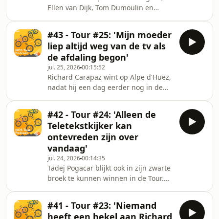
Ellen van Dijk, Tom Dumoulin en
Andries Lamain praten na over de
zinderende ontknoping op de
#43 - Tour #25: 'Mijn moeder
Champs-Elysées, waar Mathieu van
liep altijd weg van de tv als
der Poel een prachtige overwinning
de afdaling begon'
boekte.
jul. 25, 2026
00:15:52
Richard Carapaz wint op Alpe d'Huez,
nadat hij een dag eerder nog in de
laatste kilometers werd gegrepen. Dat
dankt hij ook aan de dubbele val van
#42 - Tour #24: 'Alleen de
Sepp Kuss, wiens goede vriend
Teletekstkijker kan
Robert Gesink met een bang hart
ontevreden zijn over
toekeek en zag hoe het misging voor
vandaag'
de Amerikaan. Andries en Stef praten
jul. 24, 2026
00:14:35
met Robert na over de laatste
Tadej Pogacar blijkt ook in zijn zwarte
bergetappe van deze Tour.
broek te kunnen winnen in de Tour.
Op Alpe d'Huez was de Sloveen weer
een klasse apart en reed hij zelfs het
#41 - Tour #23: 'Niemand
record van Marco Pantani uit de
heeft een hekel aan Richard