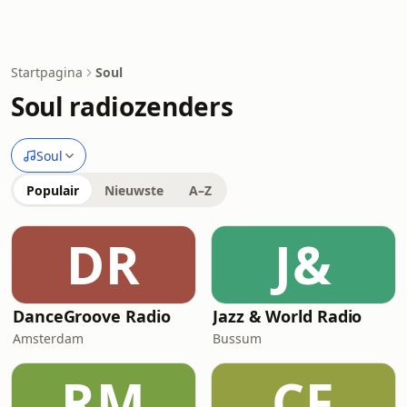
Startpagina
Soul
Soul radiozenders
Soul
Populair
Nieuwste
A–Z
DR
J&
DanceGroove Radio
Jazz & World Radio
Amsterdam
Bussum
RM
CF