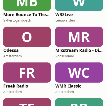
MB
W
More Bounce To The Ounce
WRSLive
's-Hertogenbosch
Leeuwarden
O
MR
Odessa
Mixstream Radio - Disco
Amsterdam
Roosendaal
FR
WC
Freak Radio
WMR Classic
Amsterdam
Amsterdam