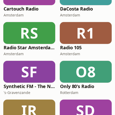
Cartouch Radio
DaCosta Radio
Amsterdam
Amsterdam
RS
R1
Radio Star Amsterdam
Radio 105
Amsterdam
Amsterdam
SF
O8
Synthetic FM - The New Italo Generation
Only 80's Radio
's-Gravenzande
Rotterdam
IR
SD