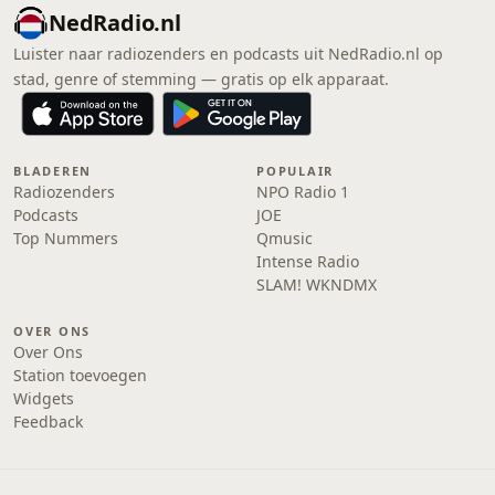
NedRadio.nl
Luister naar radiozenders en podcasts uit NedRadio.nl op
stad, genre of stemming — gratis op elk apparaat.
BLADEREN
POPULAIR
Radiozenders
NPO Radio 1
Podcasts
JOE
Top Nummers
Qmusic
Intense Radio
SLAM! WKNDMX
OVER ONS
Over Ons
Station toevoegen
Widgets
Feedback