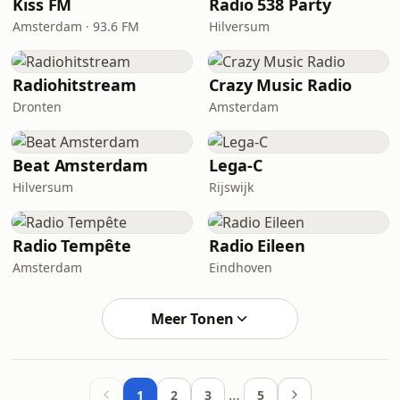
Kiss FM
Radio 538 Party
Amsterdam · 93.6 FM
Hilversum
Radiohitstream
Crazy Music Radio
Dronten
Amsterdam
Beat Amsterdam
Lega-C
Hilversum
Rijswijk
Radio Tempête
Radio Eileen
Amsterdam
Eindhoven
Meer Tonen
…
1
2
3
5