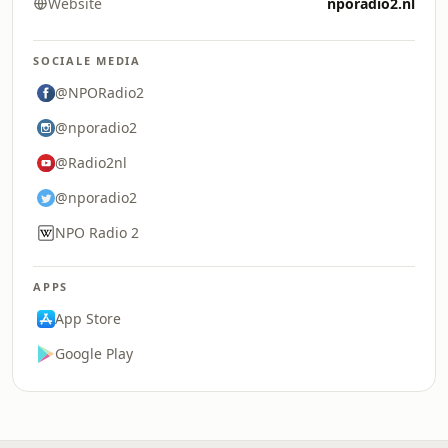
Website
nporadio2.nl
SOCIALE MEDIA
@NPORadio2
@nporadio2
@Radio2nl
@nporadio2
NPO Radio 2
APPS
App Store
Google Play