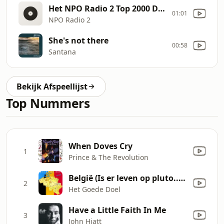
Het NPO Radio 2 Top 2000 Dossier
01:01
NPO Radio 2
She's not there
00:58
Santana
Bekijk Afspeellijst
Top Nummers
When Doves Cry
1
Prince & The Revolution
België (Is er leven op pluto.....)
2
Het Goede Doel
Have a Little Faith In Me
3
John Hiatt