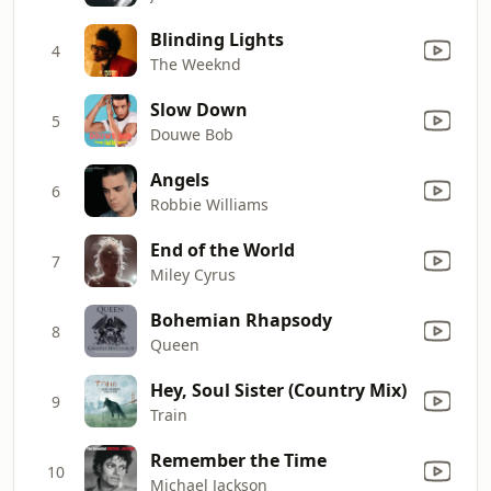
Blinding Lights
4
The Weeknd
Slow Down
5
Douwe Bob
Angels
6
Robbie Williams
End of the World
7
Miley Cyrus
Bohemian Rhapsody
8
Queen
Hey, Soul Sister (Country Mix)
9
Train
Remember the Time
10
Michael Jackson