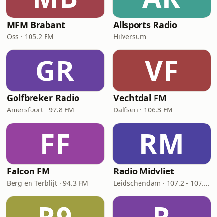
MFM Brabant
Allsports Radio
Oss · 105.2 FM
Hilversum
GR
VF
Golfbreker Radio
Vechtdal FM
Amersfoort · 97.8 FM
Dalfsen · 106.3 FM
FF
RM
Falcon FM
Radio Midvliet
Berg en Terblijt · 94.3 FM
Leidschendam · 107.2 - 107.9 FM
R9
R