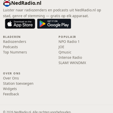
NedRadio.nl
Luister naar radiozenders en podcasts uit NedRadio.nl op
stad, genre of stemming — gratis op elk apparaat.
BLADEREN
POPULAIR
Radiozenders
NPO Radio 1
Podcasts
JOE
Top Nummers
Qmusic
Intense Radio
SLAM! WKNDMX
OVER ONS
Over Ons
Station toevoegen
Widgets
Feedback
© 2026 NedRadio.nl. Alle rechten voorbehouden.