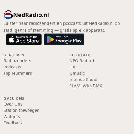
NedRadio.nl
Luister naar radiozenders en podcasts uit NedRadio.nl op
stad, genre of stemming — gratis op elk apparaat.
BLADEREN
POPULAIR
Radiozenders
NPO Radio 1
Podcasts
JOE
Top Nummers
Qmusic
Intense Radio
SLAM! WKNDMX
OVER ONS
Over Ons
Station toevoegen
Widgets
Feedback