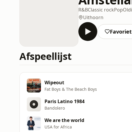
R&B
Classic rock
Pop
Old
Uithoorn
Favorie
Afspeellijst
Wipeout
Fat Boys & The Beach Boys
Paris Latino 1984
Bandolero
We are the world
USA for Africa