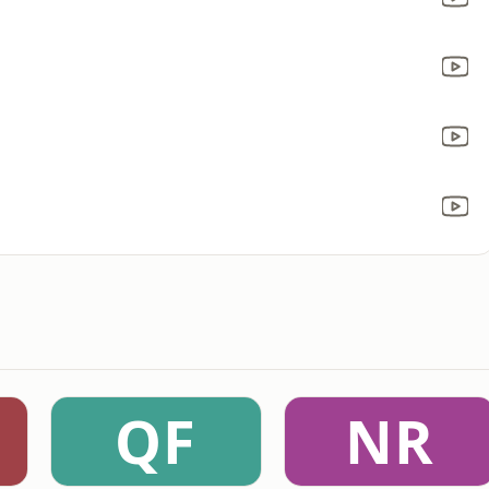
QF
NR