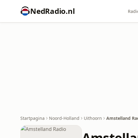
NedRadio.nl
Radi
Startpagina
Noord-Holland
Uithoorn
Amstelland Ra
Amstella