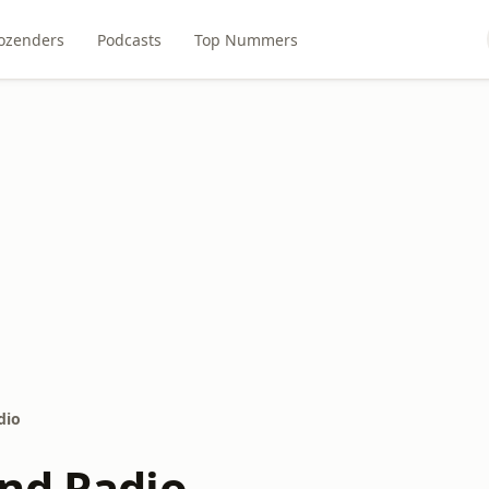
ozenders
Podcasts
Top Nummers
dio
nd Radio