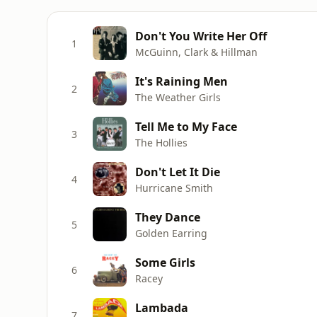
Don't You Write Her Off
1
McGuinn, Clark & Hillman
It's Raining Men
2
The Weather Girls
Tell Me to My Face
3
The Hollies
Don't Let It Die
4
Hurricane Smith
They Dance
5
Golden Earring
Some Girls
6
Racey
Lambada
7