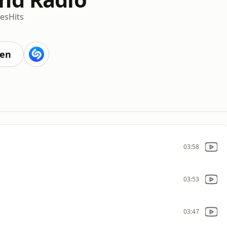
ies
Hits
ten
03:58
03:53
03:47