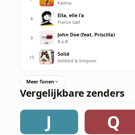
Kaoma
Ella, elle l'a
8
France Gall
John Doe (feat. Priscilla)
9
B.o.B
Solid
10
Ashford & Simpson
Meer Tonen
Vergelijkbare zenders
J
Q