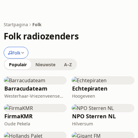
Startpagina
Folk
Folk radiozenders
Folk
Populair
Nieuwste
A–Z
Barracudateam
Echtepiraten
Westerhaar-Vriezenveensewijk
Hoogeveen
FirmaKMR
NPO Sterren NL
Oude Pekela
Hilversum