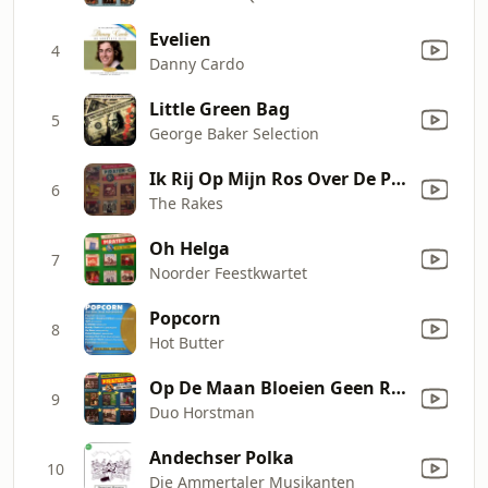
Evelien
4
Danny Cardo
Little Green Bag
5
George Baker Selection
Ik Rij Op Mijn Ros Over De Prairie
6
The Rakes
Oh Helga
7
Noorder Feestkwartet
Popcorn
8
Hot Butter
Op De Maan Bloeien Geen Rozen
9
Duo Horstman
Andechser Polka
10
Die Ammertaler Musikanten