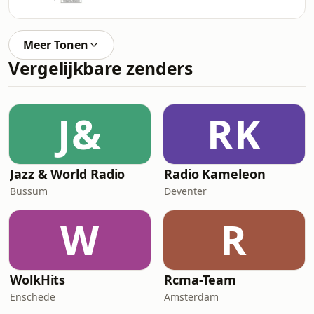
Meer Tonen
Vergelijkbare zenders
J&
RK
Jazz & World Radio
Radio Kameleon
Bussum
Deventer
W
R
WolkHits
Rcma-Team
Enschede
Amsterdam