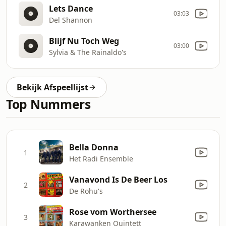
Lets Dance
03:03
Del Shannon
Blijf Nu Toch Weg
03:00
Sylvia & The Rainaldo's
Bekijk Afspeellijst
Top Nummers
Bella Donna
1
Het Radi Ensemble
Vanavond Is De Beer Los
2
De Rohu's
Rose vom Worthersee
3
Karawanken Quintett