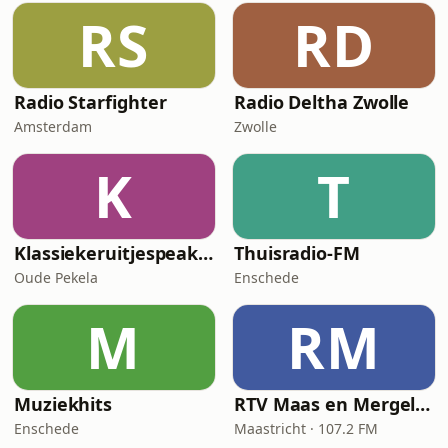
RS
RD
Radio Starfighter
Radio Deltha Zwolle
Amsterdam
Zwolle
K
T
Klassiekeruitjespeaker
Thuisradio-FM
Oude Pekela
Enschede
M
RM
Muziekhits
RTV Maas en Mergelland
Enschede
Maastricht · 107.2 FM