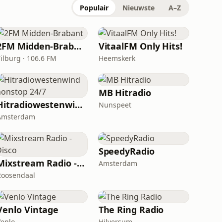
Populair
Nieuwste
A–Z
2FM Midden-Brabant
VitaalFM Only Hits!
Tilburg · 106.6 FM
Heemskerk
MB Hitradio
Hitradiowestenwind nonstop 24/7
Nunspeet
Amsterdam
SpeedyRadio
Mixstream Radio - Disco
Amsterdam
Roosendaal
Venlo Vintage
The Ring Radio
Venlo
Hilversum