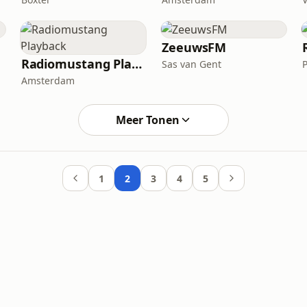
ZeeuwsFM
Radiomustang Playback
Sas van Gent
Amsterdam
Meer Tonen
1
2
3
4
5