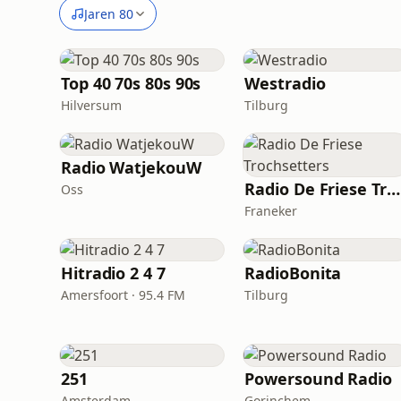
Jaren 80
Top 40 70s 80s 90s
Westradio
Hilversum
Tilburg
Radio WatjekouW
Radio De Friese Trochsetters
Oss
Franeker
Hitradio 2 4 7
RadioBonita
Amersfoort · 95.4 FM
Tilburg
251
Powersound Radio
Amsterdam
Gorinchem