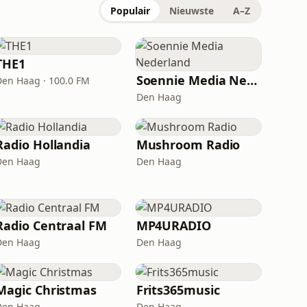
Populair
Nieuwste
A–Z
THE1
Soennie Media Nederland
Den Haag · 100.0 FM
Den Haag
Radio Hollandia
Mushroom Radio
Den Haag
Den Haag
Radio Centraal FM
MP4URADIO
Den Haag
Den Haag
Magic Christmas
Frits365music
Den Haag
Den Haag