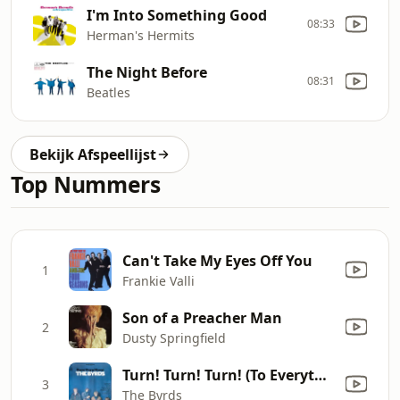
I'm Into Something Good
08:33
Herman's Hermits
The Night Before
08:31
Beatles
Bekijk Afspeellijst
Top Nummers
Can't Take My Eyes Off You
1
Frankie Valli
Son of a Preacher Man
2
Dusty Springfield
Turn! Turn! Turn! (To Everything There Is a Season)
3
The Byrds