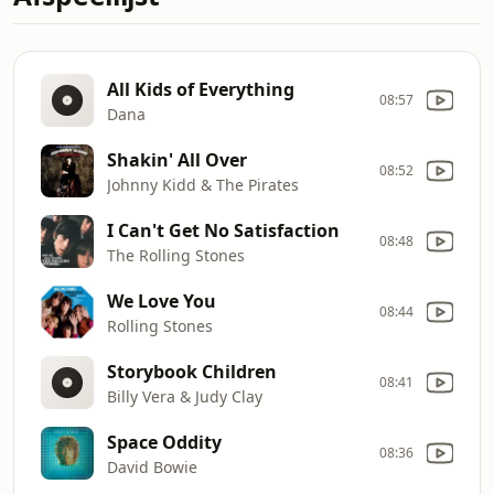
All Kids of Everything
08:57
Dana
Shakin' All Over
08:52
Johnny Kidd & The Pirates
I Can't Get No Satisfaction
08:48
The Rolling Stones
We Love You
08:44
Rolling Stones
Storybook Children
08:41
Billy Vera & Judy Clay
Space Oddity
08:36
David Bowie