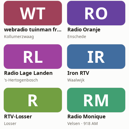
WT
RO
webradio tuinman friesland
Radio Oranje
Kollumerzwaag
Enschede
RL
IR
Radio Lage Landen
Iron RTV
's-Hertogenbosch
Waalwijk
R
RM
RTV-Losser
Radio Monique
Losser
Velsen · 918 AM