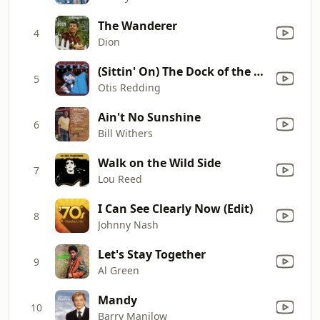
The Wanderer
4
Dion
(Sittin' On) The Dock of the Bay
5
Otis Redding
Ain't No Sunshine
6
Bill Withers
Walk on the Wild Side
7
Lou Reed
I Can See Clearly Now (Edit)
8
Johnny Nash
Let's Stay Together
9
Al Green
Mandy
10
Barry Manilow