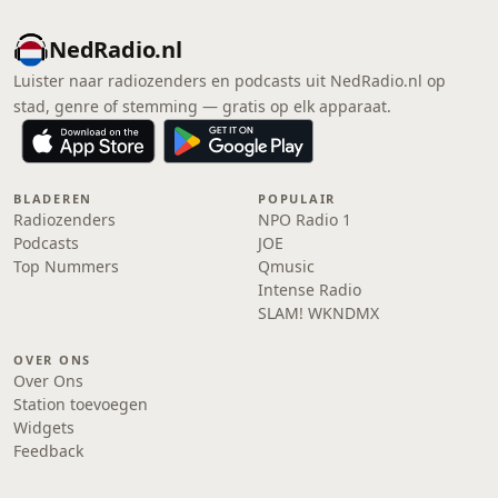
NedRadio.nl
Luister naar radiozenders en podcasts uit NedRadio.nl op
stad, genre of stemming — gratis op elk apparaat.
BLADEREN
POPULAIR
Radiozenders
NPO Radio 1
Podcasts
JOE
Top Nummers
Qmusic
Intense Radio
SLAM! WKNDMX
OVER ONS
Over Ons
Station toevoegen
Widgets
Feedback