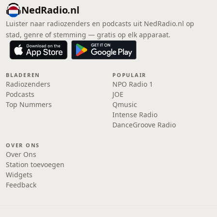
NedRadio.nl
Luister naar radiozenders en podcasts uit NedRadio.nl op
stad, genre of stemming — gratis op elk apparaat.
BLADEREN
POPULAIR
Radiozenders
NPO Radio 1
Podcasts
JOE
Top Nummers
Qmusic
Intense Radio
DanceGroove Radio
OVER ONS
Over Ons
Station toevoegen
Widgets
Feedback