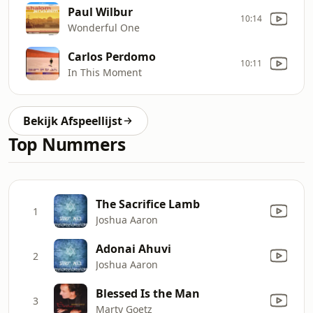
Paul Wilbur
10:14
Wonderful One
Carlos Perdomo
10:11
In This Moment
Bekijk Afspeellijst
Top Nummers
The Sacrifice Lamb
1
Joshua Aaron
Adonai Ahuvi
2
Joshua Aaron
Blessed Is the Man
3
Marty Goetz