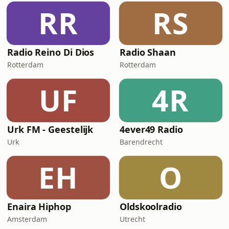
RR
RS
Radio Reino Di Dios
Radio Shaan
Rotterdam
Rotterdam
UF
4R
Urk FM - Geestelijk
4ever49 Radio
Urk
Barendrecht
EH
O
Enaira Hiphop
Oldskoolradio
Amsterdam
Utrecht