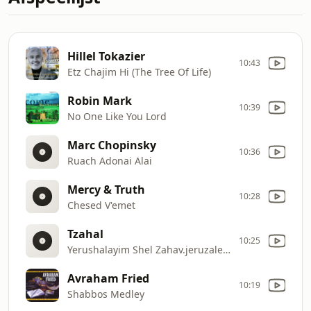
Hillel Tokazier
10:43
Etz Chajim Hi (The Tree Of Life)
Robin Mark
10:39
No One Like You Lord
Marc Chopinsky
10:36
Ruach Adonai Alai
Mercy & Truth
10:28
Chesed V'emet
Tzahal
10:25
Yerushalayim Shel Zahav.jeruzalem Stad Van Goud
Avraham Fried
10:19
Shabbos Medley