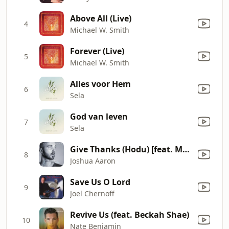
Above All (Live)
4
Michael W. Smith
Forever (Live)
5
Michael W. Smith
Alles voor Hem
6
Sela
God van leven
7
Sela
Give Thanks (Hodu) [feat. Michael Neale]
8
Joshua Aaron
Save Us O Lord
9
Joel Chernoff
Revive Us (feat. Beckah Shae)
10
Nate Benjamin