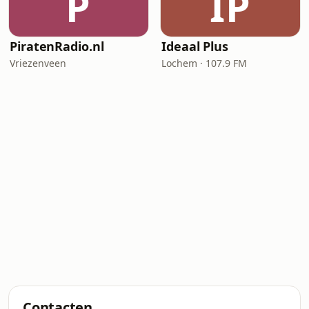
P
IP
PiratenRadio.nl
Ideaal Plus
Vriezenveen
Lochem · 107.9 FM
Contacten