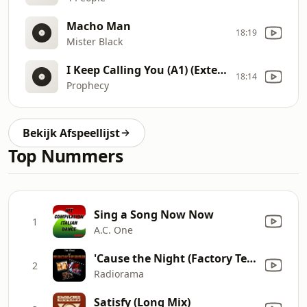
Macho Man
18:19
Mister Black
I Keep Calling You (A1) (Extended Mix)
18:14
Prophecy
Bekijk Afspeellijst
Top Nummers
Sing a Song Now Now
1
A.C. One
'Cause the Night (Factory Team Mix)
2
Radiorama
Satisfy (Long Mix)