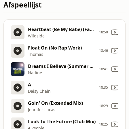
Afspeellijst
Heartbeat (Be My Babe) (Factory Team Edit)
18:50
Wildside
Float On (No Rap Work)
18:46
Thomas
Dreams I Believe (Summer Mix)
18:41
Nadine
A
18:35
Daisy Chain
Goin' On (Extended Mix)
18:29
Jennifer Lucas
Look To The Future (Club Mix)
18:25
4 People