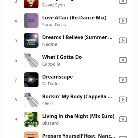
3
David Syon
Love Affair (Re-Dance Mix)
4
Sonia Davis
Dreams I Believe (Summer Mix)
5
Nádine
What I Gotta Do
6
Cappella
Dreamscape
7
DJ Dado
Rockin' My Body (Cappella Mix)
8
49ers
Living in the Night (Mix Euro)
9
Blizzard
Prepare Yourself (feat. Nancy) [Full E-Xtended Mix]