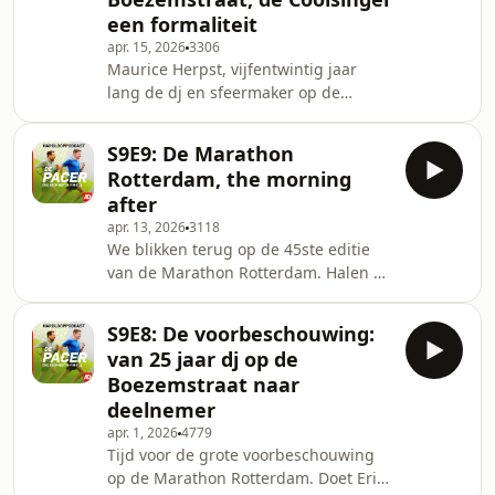
het over John Korir, de Boston-
een formaliteit
winnaar die ons het belang van traag
apr. 15, 2026
3306
lopen in trainingen leert. Over Abdi
Maurice Herpst, vijfentwintig jaar
Nageeye en zijn tevredenheid
lang de dj en sfeermaker op de
ondanks een eenentwintigste plaats.
Boezemstraat, debuteerde zondag.
Waarom een aparte loo
Hij genoot van de Marathon
S9E9: De Marathon
Rotterdam, vijf uur lang, en finishte
Rotterdam, the morning
op de Coolsingel. Of nee, hij finishte
after
op zijn Boezemstraat en ging daarna
apr. 13, 2026
3118
ook nog even naar de streep. Hij haalt
We blikken terug op de 45ste editie
de anekdotes op die horen bij een
van de Marathon Rotterdam. Halen de
dag die voelde als een sentimental
anekdotes op, van tachtigjarige
journey. Van een bijzonder moment in
helden, tot de nationaal kampioenen
de metro, de muz
S9E8: De voorbeschouwing:
Filmon Tesfu en Mikky Keetels en de
van 25 jaar dj op de
kramp in de hamstrings van Pim.
Boezemstraat naar
Sportief manager Michel Butter
deelnemer
schuift uiteraard aan. Luister naar
apr. 1, 2026
4779
verhalen over vreugde en verdriet,
Tijd voor de grote voorbeschouwing
omgaan met en reflecteren op een
op de Marathon Rotterdam. Doet Eric
mindere dag, de maakbaarheid van