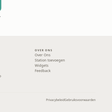
 de 4Daagse
OVER ONS
Over Ons
Station toevoegen
Widgets
Feedback
o
Privacybeleid
Gebruiksvoorwaarden