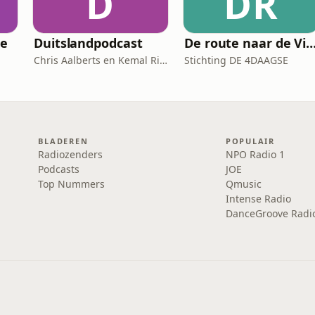
D
DR
ie
Duitslandpodcast
De route naar de Via Gladiola: de officiële podcast van
Chris Aalberts en Kemal Rijken
Stichting DE 4DAAGSE
BLADEREN
POPULAIR
Radiozenders
NPO Radio 1
Podcasts
JOE
Top Nummers
Qmusic
Intense Radio
DanceGroove Radi