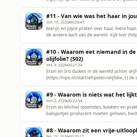
(https://npo.nl/start/afrspelen/toiletpapier_3) de a
(https://npo.nl/start/afspelen/bamboe) de 
#11 - Van wie was het haar in jo
mrt. 16, 2026
00:20:47
Marijn en Joyce praten over haar, éxtra ha
de andere kant van de wereld. Kijk hier (https://npo.nl/start/afspelen/keuringsdienst-van-
waarde_54) de aflevering over hairextension
#10 - Waarom eet niemand in de 
olijfolie? (S02)
mrt. 9, 2026
00:21:34
Ersin en Iris duiken in de wereld achter olijfolie
(https://npo.nl/start/afspelen/olijfolie_1) de 
#9 - Waarom is niets wat het lijk
mrt. 2, 2026
00:22:54
Ersin en Michiel stoomden, kookten en prak
babypotjes producent moeten geloven, bestaa
Waarom wisten ze daar niet van? Kijk hier (https://npo.nl/start/video/babyvoeding_2/meer-
informatie) de aflevering over babyvelden. K
#8 - Waarom zit een vrije-uitloop
(https://npo.nl/start/video/babyvoeding_1/m
feb. 23, 2026
00:20:17