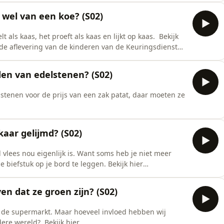
 wel van een koe? (S02)
s kaas, het proeft als kaas en lijkt op kaas. Bekijk
) de aflevering van de kinderen van de Keuringsdienst
tart/afspelen/nepkaas-2) de aflevering over melta
den van edelstenen? (S02)
lstenen voor de prijs van een zak patat, daar moeten ze
aar gelijmd? (S02)
lees nou eigenlijk is. Want soms heb je niet meer
tuk op je bord te leggen. Bekijk hier
aflevering over plakvlees.
en dat ze groen zijn? (S02)
 de supermarkt. Maar hoeveel invloed hebben wij
eld? Bekijk hier