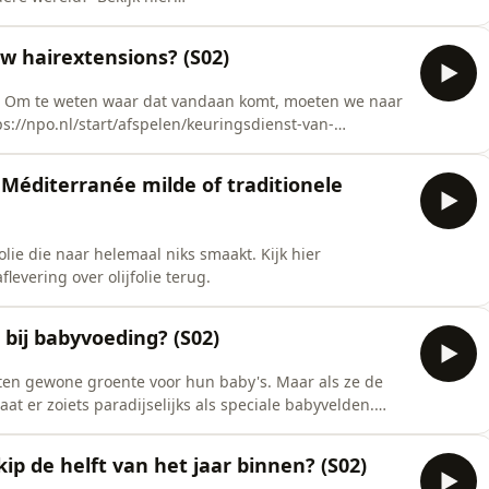
flevering over wc-papier Bekijk hier
aflevering over bamboe
uw hairextensions? (S02)
ar. Om te weten waar dat vandaan komt, moeten we naar
s terug.
Méditerranée milde of traditionele
 die naar helemaal niks smaakt. Kijk hier
aflevering over olijfolie terug.
t bij babyvoeding? (S02)
ten gewone groente voor hun baby's. Maar als ze de
t er zoiets paradijselijks als speciale babyvelden.
ijk hier
kip de helft van het jaar binnen? (S02)
eer-informatie) de aflever