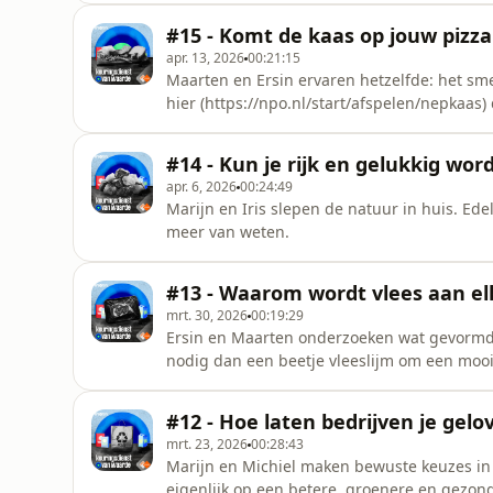
#15 - Komt de kaas op jouw pizza
apr. 13, 2026
00:21:15
Maarten en Ersin ervaren hetzelfde: het smelt al
hier (https://npo.nl/start/afspelen/nepkaas
over kaas Bekijk hier (https://npo.nl/s
#14 - Kun je rijk en gelukkig wor
apr. 6, 2026
00:24:49
Marijn en Iris slepen de natuur in huis. Ede
meer van weten.
#13 - Waarom wordt vlees aan elk
mrt. 30, 2026
00:19:29
Ersin en Maarten onderzoeken wat gevormd v
nodig dan een beetje vleeslijm om een mooie biefs
(https://npo.nl/start/afspelen/plakvlees) de 
#12 - Hoe laten bedrijven je gelov
mrt. 23, 2026
00:28:43
Marijn en Michiel maken bewuste keuzes in
eigenlijk op een betere, groenere en gezondere wer