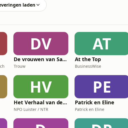
everingen laden
DV
AT
De vrouwen van Saramacca
At the Top
ach
Trouw
BusinessWise
HV
PE
Het Verhaal van de Schaal
Patrick en Eline
NPO Luister / NTR
Patrick en Eline