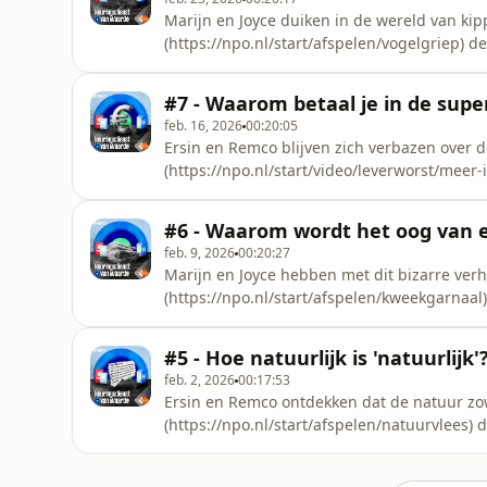
Marijn en Joyce duiken in de wereld van kippen, ei
(https://npo.nl/start/afspelen/vogelgriep) d
#7 - Waarom betaal je in de super
feb. 16, 2026
00:20:05
Ersin en Remco blijven zich verbazen over de prijz
(https://npo.nl/start/video/leverworst/meer-
#6 - Waarom wordt het oog van e
feb. 9, 2026
00:20:27
Marijn en Joyce hebben met dit bizarre verhaal d
(https://npo.nl/start/afspelen/kweekgarnaal
#5 - Hoe natuurlijk is 'natuurlijk'?
feb. 2, 2026
00:17:53
Ersin en Remco ontdekken dat de natuur zowel een
(https://npo.nl/start/afspelen/natuurvlees) de afle
(https://npo.nl/start/afspelen/clean-label) 