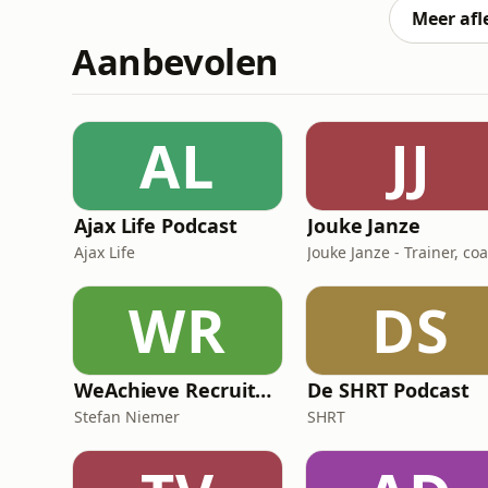
Meer afl
Aanbevolen
AL
JJ
Ajax Life Podcast
Jouke Janze
Ajax Life
Jouke Janze - Trainer, co
WR
DS
WeAchieve Recruitment Marketing Podcast
De SHRT Podcast
Stefan Niemer
SHRT