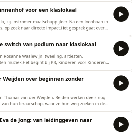
 veel meer is dan kennis overdragen. Over het
Binnenhof voor een klaslokaal
la, zij-instromer maatschappijleer. Na een loopbaan in
s, op zoek naar directe impact.Het gesprek gaat over
an beleid versus werken met jongeren. Over ontdekken
en meer over het begeleiden van denkprocessen.We
e switch van podium naar klaslokaal
n Rosanne Waalewijn: tweeling, artiesten,
en muziek.Het begint bij K3, Kinderen voor Kinderen
t het over hun ontwikkeling van “kindster” naar artiest
, creativiteit en het verlangen om muziek niet alleen te
r Weijden over beginnen zonder
 en Thomas van der Weijden. Beiden werken deels nog
n van hun leraarschap, waar ze hun weg zoeken in de
elen open wat hen verrast, wat hen raakt en wat hen
ek gaat over eerste lessen en de adrenaline die daarbij
Eva de Jong: van leidinggeven naar