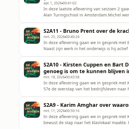
apr. 1, 2026
00:41:02
In deze laatste aflevering van seizoen 2 ga
Alan Turingschool in Amsterdam.Michel wer
festivals en evenementen voordat hij besloo
uiteindelijk terecht op de school waar hij al
S2A11 - Bruno Prent over de krach
gesprek vertelt hi
mrt. 25, 2026
00:40:24
In deze aflevering gaan we in gesprek met B
Naast zijn werk in het onderwijs is hij actie
speelt ook een rol in hoe hij voor de klas sta
onderwijs en over hoe het klaslokaal soms n
S2A10 - Kirsten Cuppen en Bart 
maken met le
genoeg is om te kunnen blijven i
mrt. 18, 2026
00:43:58
In deze aflevering gaan we in gesprek met 
57e de overstap van het bedrijfsleven naar 
wilde hij jongeren begeleiden en zijn prakti
vakken, verschillende leerjaren, een mento
S2A9 - Karim Amghar over waarom
plek te vinden in
mrt. 11, 2026
00:50:16
In deze aflevering gaan we in gesprek met 
bewust de stap naar het klaslokaal maakte. 
inzetten in een omgeving waar ontwikkeling 