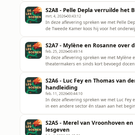
voor de klas en de ontdekking dat lesgeven
S2A8 - Pelle Depla verruilde het 
opbouwen van vertr
mrt. 4, 2026
00:43:12
In deze aflevering spreken we met Pelle Dep
de Tweede Kamer koos hij voor het onderwij
die verschuiving van schaal. Over werken a
dat lesgeven minder gaat over overtuigen 
S2A7 - Mylène en Rosanne over d
spreken over onderwijs
feb. 25, 2026
00:49:14
In deze aflevering spreken we met Mylène e
theatermakers en sinds kort bevoegd docent
en het Junior Songfestival, maar al snel gaa
met een eigen identiteit. Over zelfexpressie
S2A6 - Luc Fey en Thomas van de
maken, maar ook over
handleiding
feb. 11, 2026
00:44:10
In deze aflevering spreken we met Luc Fey
in een andere sector én staan aan het begi
dagelijkse praktijk van het klaslokaal. Ze d
soms ook aan het twijfelen brengt.Het gespr
S2A5 - Merel van Vroonhoven en 
hoort. Over klasse
lesgeven