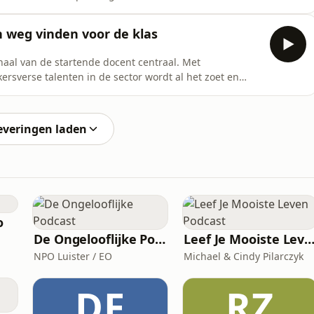
or de klas en op wat je leert zodra je er écht staat.We
ssen en niveaus, over bewust onbekwaam zijn en
n weg vinden voor de klas
haal van de startende docent centraal. Met
rsverse talenten in de sector wordt al het zoet en
levering spreken we Engels docent en onderwijs-
hij bewandelde naar het onderwijs en hoe het was om
everingen laden
o
De Ongelooflijke Podcast
Leef Je Mooiste Leven Podc
NPO Luister / EO
Michael & Cindy Pilarczyk
DF
RZ