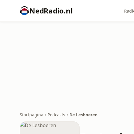
NedRadio.nl
Radi
Startpagina
Podcasts
De Lesboeren