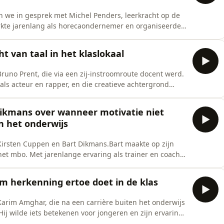
an we in gesprek met Michel Penders, leerkracht op de
kte jarenlang als horecaondernemer en organiseerde
t het onderwijs in te gaan. Hij volgde de pabo en kwam
 tijdens zijn opleiding graag wilde werken.In het
t van taal in het klaslokaal
runo Prent, die via een zij-instroomroute docent werd.
f als acteur en rapper, en die creatieve achtergrond
at.Bruno vertelt over zijn eerste periode in het
et zo dynamisch kan zijn als een podium. Over contact
Dikmans over wanneer motivatie niet
n het onderwijs
Kirsten Cuppen en Bart Dikmans.Bart maakte op zijn
het mbo. Met jarenlange ervaring als trainer en coach
jkkennis delen. Maar zijn start was intens: meerdere
rklas en nauwelijks begeleiding. Drie pogingen om een
 herkenning ertoe doet in de klas
Karim Amghar, die na een carrière buiten het onderwijs
Hij wilde iets betekenen voor jongeren en zijn ervaring
centraal staat.Het gesprek gaat over de eerste periode