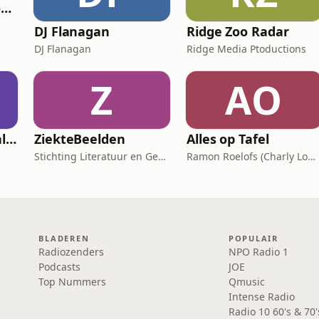
De Dépendance Podcast
DJ Flanagan
Ridge Zoo Radar
DJ Flanagan
Ridge Media Ptoductions
Z
AO
Dit kan geen toeval zijn
ZiekteBeelden
Alles op Tafel
Stichting Literatuur en Geneeskunde
Ramon Roelofs (Charly Lownoise)
BLADEREN
POPULAIR
Radiozenders
NPO Radio 1
Podcasts
JOE
Top Nummers
Qmusic
Intense Radio
Radio 10 60's & 70'