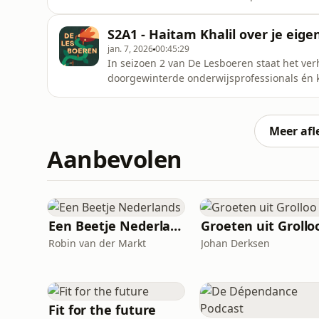
Samen blikken ze terug op de eerste jaren vo
praten over lesgeven aan verschillende kla
S2A1 - Haitam Khalil over je eige
langzaam groeien in h
jan. 7, 2026
00:45:29
In seizoen 2 van De Lesboeren staat het ver
doorgewinterde onderwijsprofessionals én ke
zuur van de startfase besproken.In deze af
influencer Haitam Khalil, over de weg die 
daar te landen. We praten over starte
Meer afl
Aanbevolen
Een Beetje Nederlands
Groeten uit Grollo
Robin van der Markt
Johan Derksen
Fit for the future