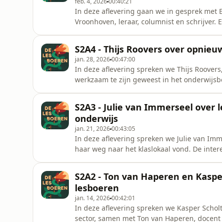
feb. 4, 2026
00:40:21
In deze aflevering gaan we in gesprek met 
Vroonhoven, leraar, columnist en schrijver. 
begin van haar onderwijspraktijk. Merel bre
gesprek een begeleidende en verdiepende rol
S2A4 - Thijs Roovers over opnieu
leiding nemen, veili
jan. 28, 2026
00:47:00
In deze aflevering spreken we Thijs Roovers,
werkzaam te zijn geweest in het onderwijsb
Onderwijsbond, keerde hij recentelijk terug
opnieuw zoeken naar balans in de klas. Over
S2A3 - Julie van Immerseel over 
goede voorbereiding, duidelijk
onderwijs
jan. 21, 2026
00:43:05
In deze aflevering spreken we Julie van Imm
haar weg naar het klaslokaal vond. De intere
ook echt én leert ze elke dag bij.We praten o
de klas en het belang van leerlingen écht z
S2A2 - Ton van Haperen en Kaspe
gesprek
lesboeren
jan. 14, 2026
00:42:01
In deze aflevering spreken we Kasper Schol
sector, samen met Ton van Haperen, docent 