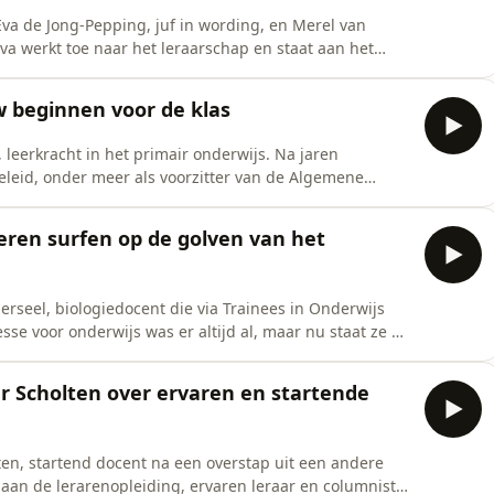
Eva de Jong-Pepping, juf in wording, en Merel van
Eva werkt toe naar het leraarschap en staat aan het
ngt haar jarenlange ervaring mee en vervult in het
.Eva vertelt over haar eerste stappen in de klas. Over
w beginnen voor de klas
 leerkracht in het primair onderwijs. Na jaren
eleid, onder meer als voorzitter van de Algemene
 naar het klaslokaal.We praten over herstarten en
 hoe zelfs ervaren leraren kunnen twijfelen, en hoe
leren surfen op de golven van het
erseel, biologiedocent die via Trainees in Onderwijs
sse voor onderwijs was er altijd al, maar nu staat ze er
ver direct in de praktijk stappen, veiligheid creëren in
ien. Over magische momentjes in de les, van kleine
r Scholten over ervaren en startende
ten, startend docent na een overstap uit een andere
aan de lerarenopleiding, ervaren leraar en columnist.