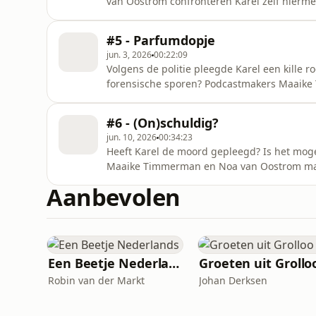
van Oostrom confronteren Karel zelf hierm
van der Kemp, want hoe goed zijn de schoe
camerabeelden?
#5 - Parfumdopje
jun. 3, 2026
00:22:09
Volgens de politie pleegde Karel een kille
forensische sporen? Podcastmakers Maaike
van stille getuigen. In deze aflevering is gebruik gemaakt van een stemacteur voor het fragment
uit de verhoorkamer. Heb je tips? Mail na
#6 - (On)schuldig?
jun. 10, 2026
00:34:23
Heeft Karel de moord gepleegd? Is het mog
Maaike Timmerman en Noa van Oostrom make
hebben ze ‘mysterieuze Peter’ gevonden. Hoe cruciaal is zijn 
Aanbevolen
aflevering in deze reeks. Heb je tips? Ma
Een Beetje Nederlands
Groeten uit Grollo
Robin van der Markt
Johan Derksen