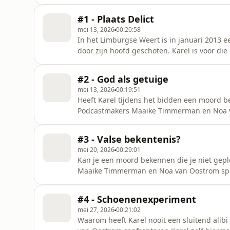
#1 - Plaats Delict
mei 13, 2026
00:20:58
In het Limburgse Weert is in januari 2013 
door zijn hoofd geschoten. Karel is voor di
is. Podcastmakers Maaike Timmerman en No
terug naar de plaats delict. Onderzoekers v
#2 - God als getuige
zijn veroordeling.
mei 13, 2026
00:19:51
Heeft Karel tijdens het bidden een moord b
Podcastmakers Maaike Timmerman en Noa v
Horselenberg die zich verdiepte in de getu
Onderzoekers van het project Gerede Twijfel 
#3 - Valse bekentenis?
mei 20, 2026
00:29:01
Kan je een moord bekennen die je niet gep
Maaike Timmerman en Noa van Oostrom sprek
Karel is veroordeeld voor moord, maar zegt 
deze podcast? In deze aflevering is gebruik gemaakt van een stemacteur voor het fragment uit de
#4 - Schoenenexperiment
verhoorkamer. Heb
mei 27, 2026
00:21:02
Waarom heeft Karel nooit een sluitend al