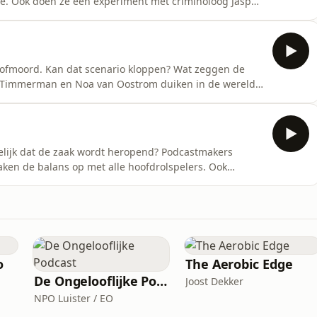
ee. Ook doen ze een experiment met criminoloog Jasper
nen van Karel te herkennen op korrelige
 roofmoord. Kan dat scenario kloppen? Wat zeggen de
 Timmerman en Noa van Oostrom duiken in de wereld
ar: misdaadbureau@powned.tv
elijk dat de zaak wordt heropend? Podcastmakers
n de balans op met alle hoofdrolspelers. Ook
verhaal? Dit is voorlopig de laatste
il naar: misdaadbureau@powned.tv
o
The Aerobic Edge
De Ongelooflijke Podcast
Joost Dekker
NPO Luister / EO