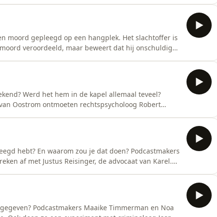
een moord gepleegd op een hangplek. Het slachtoffer is
e moord veroordeeld, maar beweert dat hij onschuldig
a van Oostrom duiken in het moorddossier en gaan
an het project Gerede Twijfel van de VU twijfelen aan
ekend? Werd het hem in de kapel allemaal teveel?
an Oostrom ontmoeten rechtspsycholoog Robert
igenverklaringen. Hoe betrouwbaar zijn ze?
van de VU zijn kritisch.
leegd hebt? En waarom zou je dat doen? Podcastmakers
en af met Justus Reisinger, de advocaat van Karel.
dat hij onschuldig is. Wil hij zelf ook meewerken aan
ibi gegeven? Podcastmakers Maaike Timmerman en Noa