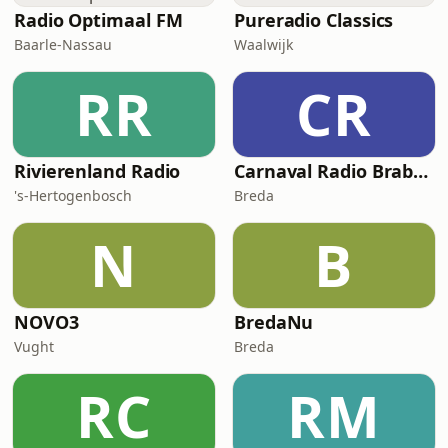
Radio Optimaal FM
Pureradio Classics
Baarle-Nassau
Waalwijk
RR
CR
Rivierenland Radio
Carnaval Radio Brabant
's-Hertogenbosch
Breda
N
B
NOVO3
BredaNu
Vught
Breda
RC
RM