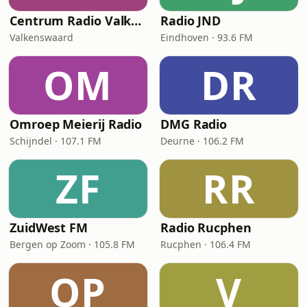
Centrum Radio Valkenswaard
Radio JND
Valkenswaard
Eindhoven · 93.6 FM
OM
DR
Omroep Meierij Radio
DMG Radio
Schijndel · 107.1 FM
Deurne · 106.2 FM
ZF
RR
ZuidWest FM
Radio Rucphen
Bergen op Zoom · 105.8 FM
Rucphen · 106.4 FM
OP
V