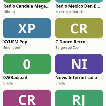
Radio Candela Mega Classics Hits
Radio Mexico Den Bosch
Tilburg
's-Hertogenbosch
XP
CR
XYUFM Pop
C-Dance Retro
Eindhoven
Bergen op Zoom
0
NI
076Radio.nl
News Internetradio
Breda
Breda
CR
RJ