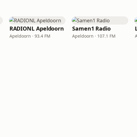
RADIONL Apeldoorn
Samen1 Radio
Apeldoorn · 93.4 FM
Apeldoorn · 107.1 FM