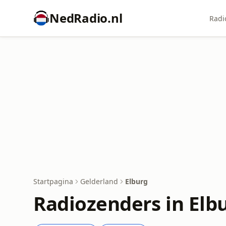
NedRadio.nl
Radi
Startpagina
Gelderland
Elburg
Radiozenders in Elb