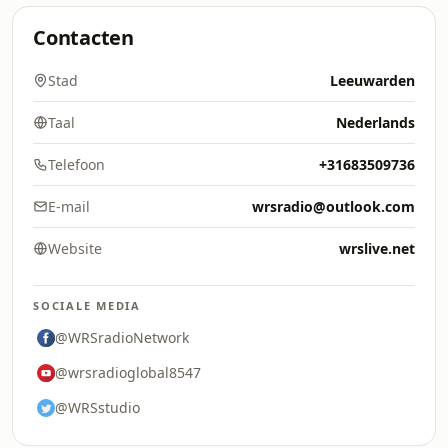
Contacten
Stad
Leeuwarden
Taal
Nederlands
Telefoon
+31683509736
E-mail
wrsradio@outlook.com
Website
wrslive.net
SOCIALE MEDIA
@WRSradioNetwork
@wrsradioglobal8547
@WRSstudio