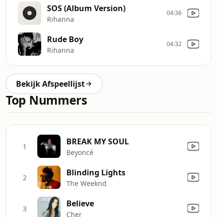
SOS (Album Version)
04:36
Rihanna
Rude Boy
04:32
Rihanna
Bekijk Afspeellijst
Top Nummers
BREAK MY SOUL
1
Beyoncé
Blinding Lights
2
The Weeknd
Believe
3
Cher