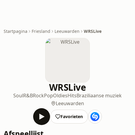
Startpagina
Friesland
Leeuwarden
WRSLive
WRSLive
Soul
R&B
Rock
Pop
Oldies
Hits
Braziliaanse muziek
Leeuwarden
Favorieten
Afspeellijst