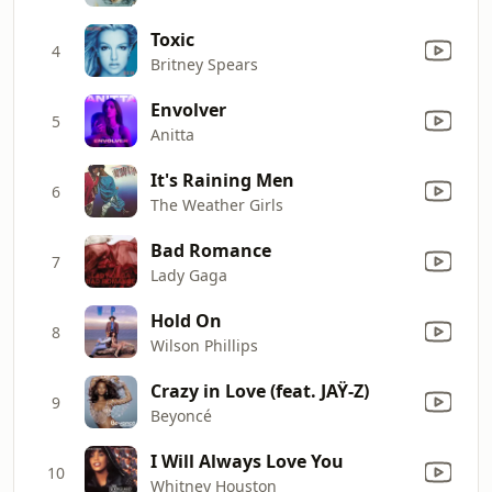
Toxic
4
Britney Spears
Envolver
5
Anitta
It's Raining Men
6
The Weather Girls
Bad Romance
7
Lady Gaga
Hold On
8
Wilson Phillips
Crazy in Love (feat. JAŸ-Z)
9
Beyoncé
I Will Always Love You
10
Whitney Houston