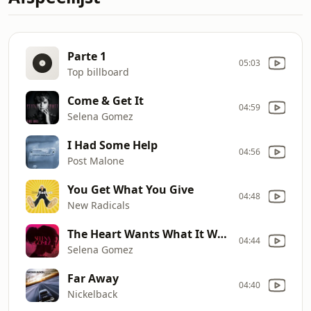
Parte 1
05:03
Top billboard
Come & Get It
04:59
Selena Gomez
I Had Some Help
04:56
Post Malone
You Get What You Give
04:48
New Radicals
The Heart Wants What It Wants
04:44
Selena Gomez
Far Away
04:40
Nickelback