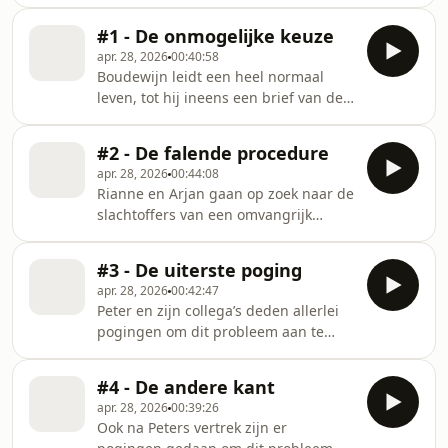
favoriete podcast-app.
#1 - De onmogelijke keuze
apr. 28, 2026
00:40:58
Boudewijn leidt een heel normaal
leven, tot hij ineens een brief van de
politie op zijn mat krijgt. Een
jarenlange periode van spanning en
#2 - De falende procedure
onzekerheid volgt, maar dan komt hij
apr. 28, 2026
00:44:08
een bijzondere man tegen: Peter.
Rianne en Arjan gaan op zoek naar de
Makers: Arjan van der Linden en
slachtoffers van een omvangrijk
Rianne van der Linden Montage:
probleem dat al jaren op het
Willem de Gelder Muziek: Darius
ministerie van Justitie speelt. Het
Timmer en Tijmen Bergman
#3 - De uiterste poging
probleem blijkt een lange
Audionabewerking: Arie Visser
apr. 28, 2026
00:42:47
geschiedenis te hebben en de
Artwork: Roel van Delden
Peter en zijn collega’s deden allerlei
gevolgen blijken nog heftiger te zijn
Eindredactie:
pogingen om dit probleem aan te
dan al bekend was. Makers: Arjan van
kaarten, maar dat liep op niets uit.
der Linden en Rianne van der Linden
Hoe kan dat? Die vraag leidt tot een
Montage: Willem de Gelder Muziek:
#4 - De andere kant
zoektocht die uiteindelijk eindigt op
Darius Timmer en Tijmen Bergman
apr. 28, 2026
00:39:26
het strand. Makers: Arjan van der
Audionabewerking: Arie Visser A
Ook na Peters vertrek zijn er
Linden en Rianne van der Linden