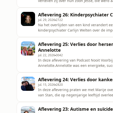
vertellen zij over hun zoon Jesse, die werd
alcohol achter het stuur zat. Ze delen wie J
leven met het gemis van hun zoon.
Aflevering 26: Kinderpsychiater 
jul. 29, 2026
2722
Na het overlijden van een kind verandert ee
kinderpsychiater Carlijn Welten over de imp
praktische adviezen en handvatten voor oud
leven.
Aflevering 25: Verlies door herse
Annelotte
jul. 22, 2026
3042
In deze aflevering van Podcast Nooit Voorbi
Annelotte.Annelotte was een energieke, suc
Volkomen onverwacht overleed zij aan de ge
over wie Annelotte was, hoe alles in korte t
Aflevering 24: Verlies door kanke
het verlies van haa
jul. 15, 2026
2820
In deze aflevering praten we met Marije ove
van Stan, die op negenjarige leeftijd overl
steeds bleef en het moment waarop duidelij
Aflevering 23: Autisme en suïcid