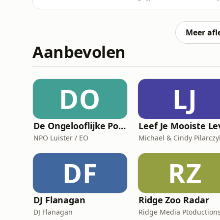
en uiteindelijk haar weg naar euthanasie w
nog altijd weinig open over gesproken word
Meer afl
Aanbevolen
DO
LJ
De Ongelooflijke Podcast
NPO Luister / EO
Michael & Cindy Pilarczy
DF
RZ
DJ Flanagan
Ridge Zoo Radar
DJ Flanagan
Ridge Media Ptoduction