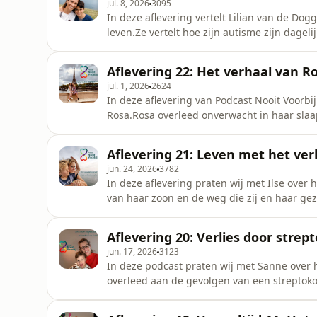
jul. 8, 2026
3095
In deze aflevering vertelt Lilian van de Do
leven.Ze vertelt hoe zijn autisme zijn dage
en hoe zij uiteindelijk afscheid van hem m
Aflevering 22: Het verhaal van Ro
jul. 1, 2026
2624
In deze aflevering van Podcast Nooit Voorb
Rosa.Rosa overleed onverwacht in haar slaap
onvoorstelbare verdriet kreeg Lydia te mak
dochter terug naar Nederland te krijgen. Ho
Aflevering 21: Leven met het verl
En hoe bele
jun. 24, 2026
3782
In deze aflevering praten wij met Ilse over ha
van haar zoon en de weg die zij en haar ge
mindfulness, de bezoeken aan Plum Village
gemis van Jua te leven.
Aflevering 20: Verlies door stre
jun. 17, 2026
3123
In deze podcast praten wij met Sanne over h
overleed aan de gevolgen van een streptok
periode ervaren?