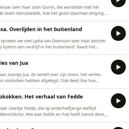
ggenaar over haar zoon Quinn, die worstelde met het
lijks leven beïnvloedde, hoe het gezin daarmee omging
oesten nemen.
sa. Overlijden in het buitenland
ij spreken we met Lydia van Doornum over haar dochter
 tijdens een verblijf in het buitenland. Naast het
en met alles wat er geregeld moest worden om haar
e verloopt zo’n proces? Wat komt er allemaal op je af?
ies van Jua
ar zoontje Jua. Ze vertelt over zijn leven, het verlies
zin sindsdien hebben afgelegd. Ook deelt Ilse hoe
 en het zingen van mantra’s hen helpen om met het
ptokokken. Het verhaal van Fedde
aar zoontje Fedde, die op anderhalfjarige leeftijd
okkeninfectie. Wie was Fedde en hoe heeft Sanne deze