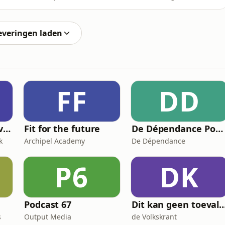
egens psychisch ondraaglijk lijden.Een onderwerp waar
t.
everingen laden
FF
DD
Leef Je Mooiste Leven Podcast
Fit for the future
De Dépendance Podcast
k
Archipel Academy
De Dépendance
P6
DK
Podcast 67
Dit kan geen toeva
s
Output Media
de Volkskrant