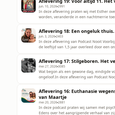
Aflevering 19: Voor altijd 11. Het
jun. 10, 2026
2991
In deze aflevering praten wij met Esther o
worden, veranderde in een nachtmerrie toen 
volgde leefden familie en vrienden tussen h
gaat het nu met Esther? En hoe leef je verde
Aflevering 18: Een ongeluk thuis
jun. 3, 2026
2403
In deze aflevering van Podcast Nooit Voorbi
de leeftijd van 1,5 jaar overleed door een o
kind onverwacht uit het leven wordt weggeru
vragen die blijven? Nanette vertelt openhart
Aflevering 17: Stilgeboren. Het v
mei 27, 2026
3085
Wat begon als een gewone dag, eindigde voo
ongeloof.In deze aflevering van Podcast Nooi
Luca. Over hoe één moment alles veranderde
wat niet te bevatten is.
Aflevering 16: Euthanasie wegens
van Maartje
mei 20, 2026
2881
In deze podcast praten wij samen met psyc
Edens over het aangrijpende verhaal van zij