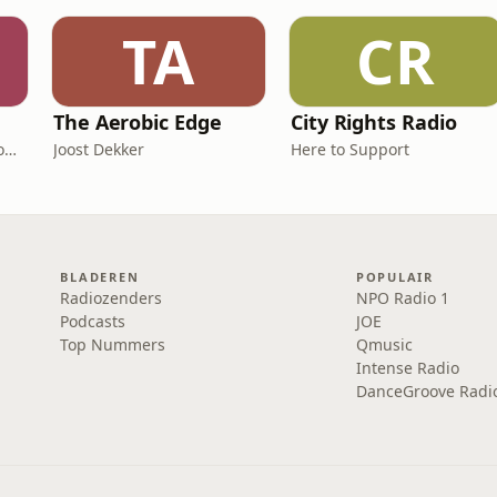
TA
CR
The Aerobic Edge
City Rights Radio
Ramon Roelofs (Charly Lownoise)
Joost Dekker
Here to Support
BLADEREN
POPULAIR
Radiozenders
NPO Radio 1
Podcasts
JOE
Top Nummers
Qmusic
Intense Radio
DanceGroove Radi