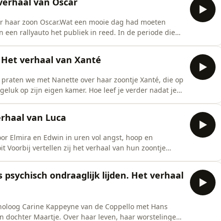
 verhaal van Oscar
ver haar zoon Oscar.Wat een mooie dag had moeten
een rallyauto het publiek in reed. In de periode die
oop en vrees, maar uiteindelijk overleed Oscar.Hoe
r wanneer je kind er niet meer is?
. Het verhaal van Xanté
j praten we met Nanette over haar zoontje Xanté, die op
ngeluk op zijn eigen kamer. Hoe leef je verder nadat je
kt? Hoe ga je om met het verdriet, de leegte en de
ig over Xanté, over het verlies van haar zoontje en ov
erhaal van Luca
r Elmira en Edwin in uren vol angst, hoop en
t Voorbij vertellen zij het verhaal van hun zoontje
 en hoe je als ouders verder probeert te gaan na iets
 psychisch ondraaglijk lijden. Het verhaal
holoog Carine Kappeyne van de Coppello met Hans
n dochter Maartje. Over haar leven, haar worstelingen