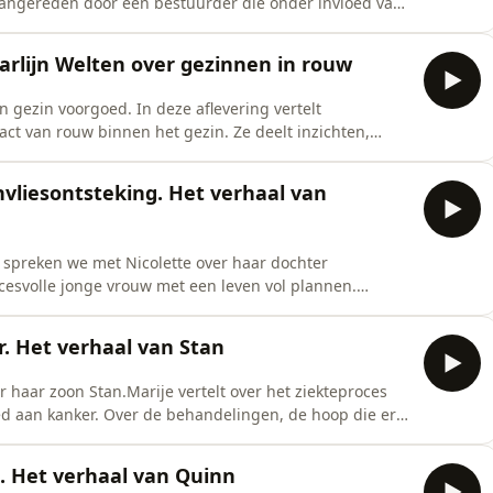
 aangereden door een bestuurder die onder invloed van
esse was, wat er die dag gebeurde en hoe zij verder
Carlijn Welten over gezinnen in rouw
n gezin voorgoed. In deze aflevering vertelt
act van rouw binnen het gezin. Ze deelt inzichten,
ers, broers en zussen die met verlies moeten leren
nvliesontsteking. Het verhaal van
j spreken we met Nicolette over haar dochter
cesvolle jonge vrouw met een leven vol plannen.
volgen van een hersenvliesontsteking.Nicolette vertelt
ijd veranderde en hoe zij als moeder verder moest na
r. Het verhaal van Stan
r haar zoon Stan.Marije vertelt over het ziekteproces
eed aan kanker. Over de behandelingen, de hoop die er
k werd dat hij niet meer beter zou worden.
e. Het verhaal van Quinn