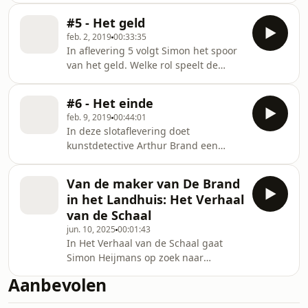
een sleutel in handen? Heijmans
schilderijen van Ewald Marggraff.
wordt benaderd door iemand die
#5 - Het geld
ooggetuige was van de brand en
feb. 2, 2019
00:33:35
komt in contact met Rob Bartol, een
In aflevering 5 volgt Simon het spoor
journalist
van het geld. Welke rol speelt de
Marggraff Stichting hierin? Vindt hij
na al die jaren de verdwenen
#6 - Het einde
miljoenen van Ewald Marggraff?
feb. 9, 2019
00:44:01
In deze slotaflevering doet
kunstdetective Arthur Brand een
opzienbarende onthulling over de
verdwenen schilderijencollectie van
Van de maker van De Brand
Marggraff. Er duikt een nieuwe bron
in het Landhuis: Het Verhaal
op die uit de school klapt over de
van de Schaal
stichting die het beheer voert over
jun. 10, 2025
00:01:43
het nagelaten vermogen van de
In Het Verhaal van de Schaal gaat
exentrieke Brabantse
Simon Heijmans op zoek naar
grootgrondbezitter. De Marggraff
antwoorden op een raadsel rond een
Stichting heeft laten weten dat wij
Aanbevolen
schaal van Chinees porselein. Is de
hetgeen wij in deze podcast
schaal, zoals verzamelaar Ton denkt,
vermelden ten a