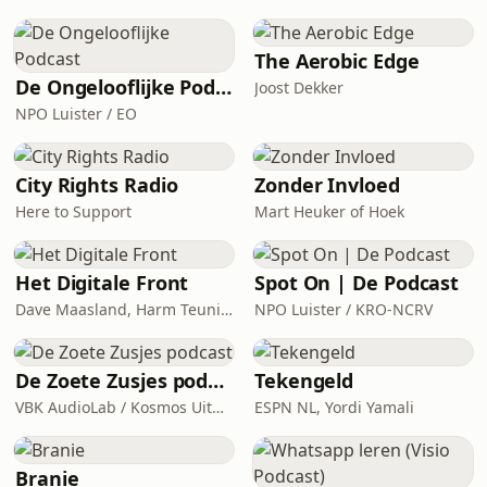
gemaakt in de Ming-dynastie en
daarmee een wereldontdekking? Of is
er iets anders aan de hand? Vanaf
The Aerobic Edge
maandag 9 juni zijn de eerste vier
De Ongelooflijke Podcast
Joost Dekker
afleveringen van de 7-delige true-
NPO Luister / EO
story podcast te horen via de NPO
Luister-app en de eerste
City Rights Radio
Zonder Invloed
Here to Support
Mart Heuker of Hoek
Het Digitale Front
Spot On | De Podcast
Dave Maasland, Harm Teunis / Corti Media
NPO Luister / KRO-NCRV
De Zoete Zusjes podcast
Tekengeld
VBK AudioLab / Kosmos Uitgevers
ESPN NL, Yordi Yamali
Branie