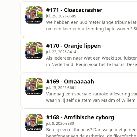
dorp verlost van 1,25 miljoen liter rottende 
#171 - Cloacacrasher
explosieve d
jul. 29, 2026
3685
We hebben een 300 meter lange tribune lat
om een keer een uitzending bij te wonen? St
geregeld. Deze week o.a.: pati&euml;nt wil
doorspiest zichzelf tijdens wandeling en lo
#170 - Oranje lippen
gevangenis wegens mierengarn
jul. 22, 2026
3414
Als iedereen naar Wat een Week! zou luiste
in Nederland. Begin voor het te laat is! De
het wc-papier op is, vrouwelijke sporters
gefilmd, steeds meer haaien in Nederlands
#169 - Omaaaaah
smokkelen in bh, nieuwe ape
jul. 15, 2026
3661
Vandaag een speciale karaoke-aflevering v
waarin jij zelf de stem van Maxim of Wille
onderwerpen komen langs: Belgische oma ne
cadeaurevolver van Erdogan achter in Turkije
#168 - Amfibische cyborg
en laat leerling achter,&nbsp;hommels
jul. 8, 2026
3880
Ben jij een estheticus? Dan val je met je ne
beoefenaar van de esthetica, de filosofische