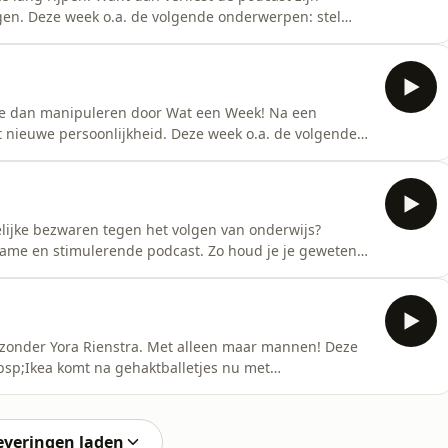
jgen. Deze week o.a. de volgende onderwerpen: stel
muren, hoera: Eurovisiesongfestival trekt 35 miljoen
;rs worden opgegeten door haaien, vogels masturberen
 je dan manipuleren door Wat een Week! Na een
et nieuwe persoonlijkheid. Deze week o.a. de volgende
uden bij Zwitserse grens,&nbsp;Blijdorp doodt
t rechtszaak om kraanwater in Italiaans
wel
lijke bezwaren tegen het volgen van onderwijs?
ame en stimulerende podcast. Zo houd je je geweten
kkelt. Deze week o.a.: Vader van&nbsp;Stephen Hawking
n regelen voor zichzelf snelle en goede zorg,
g zonder Yora Rienstra. Met alleen maar mannen! Deze
bsp;Ikea komt na gehaktballetjes nu met
loges uit winkels gehaald na chaos, bieden op woning
 zat en neemt ze gruwelijk te grazen, deeltjesversneller
everingen laden