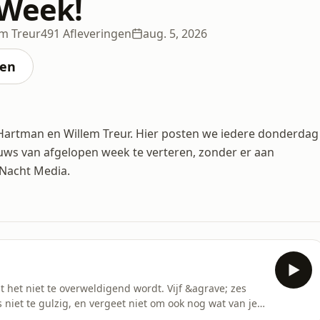
 Week!
m Treur
491 Afleveringen
aug. 5, 2026
ten
artman en Willem Treur. Hier posten we iedere donderdag
euws van afgelopen week te verteren, zonder er aan
Nacht Media.
t het niet te overweldigend wordt. Vijf &agrave; zes
niet te gulzig, en vergeet niet om ook nog wat van je
welijke wielrenners sjoemelen met cupmaten, Canadees