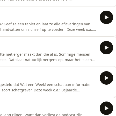
ontwaken met vleermuis op gezicht, KLM roept Dries
tanquewereld opgeschrikt door groot
n kiezen voor
 Geef ze een tablet en laat ze alle afleveringen van
 handvatten om zichzelf op te voeden. Deze week o.a.:
en Mag jouw vrouw-podcast stoppen ermee, Leonardo
ssen verwoesten heel de natuur, Filmmaker licht Netflix
itte niet erger maakt dan die al is. Sommige mensen
ts. Dat slaat natuurlijk nergens op, maar het is een
sen slaan elkaar steeds vaker dood met petanqueballen,
sp;man valt in tank van droogtoilet, twaalfhonderd
esteld dat Wat een Week! een schat aan informatie
n soort schatgraver. Deze week o.a.: Bejaarde
stassen vol drugs, schoonmakers krijgen menstruatie-
d in ravijn geworpen, 3,5 jaar cel voor Spaanse
e lang rijpen. Want dan verliest de podcast zijn