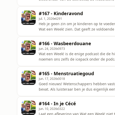
&nbsp;Canadees sterft aan rabi&euml;s na 
Roelvink uit tot best geklede passagier, pe
#167 - Kinderavond
matchfixingschandaal, vreemdgaande meze
jul. 1, 2026
4291
Heb je geen zin om je kinderen op te voeden?
Wat een Week! zien. Dat geeft ze voldoende
Jongeren worden steeds sneller oud, mann
da Vinci stelde alles uit, vrijgelaten goudvi
#166 - Wasbeerdouane
op voor 11 miljo
jun. 24, 2026
3973
Wat een Week! is de enige podcast die de h
noemen ons zelfs de icepack onder de podcas
leuke geste. Deze week o.a.: Bejaarde Fran
Limburg waarschuwt voor wasberenplaag,&nb
#165 - Menstruatiegoud
jaar oude Robin Hood
jun. 17, 2026
3018
Goed nieuws! Wetenschappers hebben vastg
bevat. Als luisteraar ben je dus eigenlijk ee
Bosschenaar fietst wekenlang rond met fiet
CAO, 21-jarige vrouw zonder bungeejumpkoor
#164 - In je Cécé
lottoverkoper, fatbikes rijden tege
jun. 10, 2026
3322
Laat een aflevering van Wat een Week! niet t