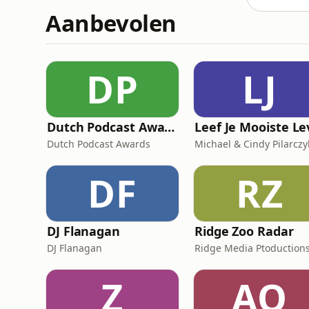
Aanbevolen
DP
LJ
Dutch Podcast Awards 2025
Dutch Podcast Awards
Michael & Cindy Pilarczy
DF
RZ
DJ Flanagan
Ridge Zoo Radar
DJ Flanagan
Ridge Media Ptoduction
Z
AO