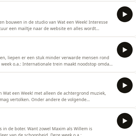
vissaus, fruit wordt steeds kleiner en duurder, golf van
en bouwen in de studio van Wat een Week! Interesse
uur een mailtje naar de website en alles wordt
 voor duizend euro therapieseks per maand, Amerikaan
opt nog 16 kilometer door, Koreaanse chef moet naar
ren, liepen er een stuk minder verwarde mensen rond
ze week o.a.: Internationale trein maakt noodstop omdat
 mogen niet meer in onwaardige houdingen worden
e zee&euml;n, vrouw probeert koningspython mee te
an Wat een Week! met alleen de achtergrond muziek,
m mag vertolken. Onder andere de volgende
emt verkeerde kind mee uit opvang, Jetten laat
, Argentijnse vliegtuiginstructeur springt uit toestel
us in de boter. Want zowel Maxim als Willem is
 leer van de schoonheid. Deze week o.a.: