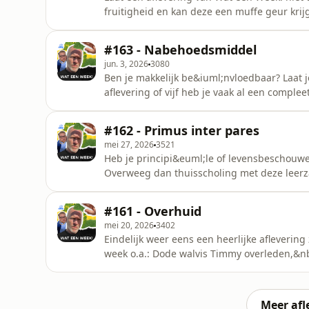
fruitigheid en kan deze een muffe geur kri
koopt huis en vindt 160 flessen drank in de 
kijkers minder, steeds meer Australi&euml
#163 - Nabehoedsmiddel
en dat is heel gezond,&
jun. 3, 2026
3080
Ben je makkelijk be&iuml;nvloedbaar? Laat
aflevering of vijf heb je vaak al een comple
onderwerpen: Vrouw met 55 koffers aangeho
ruzi&euml;nde stokstaartjes, toerist verlies
#162 - Primus inter pares
restaurant,&nbsp;vrouw ergert zich aan hu
mei 27, 2026
3521
Heb je principi&euml;le of levensbeschouwe
Overweeg dan thuisscholing met deze leerz
schoon, terwijl je je toch voldoende ontwi
vond zijn zoon lui tijdens zijn studie, artse
#161 - Overhuid
ondankbaar kind klaagt ouders aa
mei 20, 2026
3402
Eindelijk weer eens een heerlijke afleverin
week o.a.: Dode walvis Timmy overleden,&n
vleeslollie,&nbsp;Uberpopulaire Swatch-hor
is extreem oneerlijk, natuur is 32 wadlopers
scant voor het eerst alle z
Meer afl