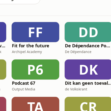
FF
DD
Leef Je Mooiste Leven Podcast
Fit for the future
De Dépendance Podcast
k
Archipel Academy
De Dépendance
P6
DK
Podcast 67
Dit kan geen toeva
s
Output Media
de Volkskrant
TA
CR