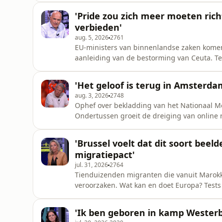
En Bram Moszkowicz vindt dat BNNVARA ver
'Pride zou zich meer moeten ric
van een video van hiphop-platform 101B
verbieden'
aug. 5, 2026
2761
EU-ministers van binnenlandse zaken kome
aanleiding van de bestorming van Ceuta. T
weekend in Ceuta en schuift aan. Volgens he
waren ongeregeldheden op een kermis in he
'Het geloof is terug in Amsterda
is er the day after. Opiniemaker
aug. 3, 2026
2748
Ophef over bekladding van het Nationaal M
Ondertussen groeit de dreiging van online r
Ook bespreken we de mogelijke terugkeer van
de vraag waar de vredesdemonstranten zijn 
'Brussel voelt dat dit soort beel
Dit en meer in Nieuws van de
migratiepact'
jul. 31, 2026
2764
Tienduizenden migranten die vanuit Marok
veroorzaken. Wat kan en doet Europa? Tests 
stalking tegen moet gaan, lijken succesvol.
wat gaat er voor: de veiligheid van de same
'Ik ben geboren in kamp Westerbo
Alexander Bakker, Bram