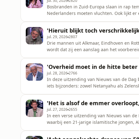
jul. 30, 2026
2820
Bosbranden in Zuid-Europa slaan in rap temp
Nederlanders moeten vluchten. Ook lijkt er 
oorlog: Saudi-Arabi&euml; mengt zich daar 
Holocaustherdenking in Rotterdam werd ver
'Hieruit blijkt toch verschrikkel
bankbiljetten vervangen en meer Europees
jul. 29, 2026
2807
Drie mannen uit Alkmaar, Eindhoven en Rot
wordt dat zij een aanslag aan het voorber
zelf is men niet zo heel bang voor een aans
Pim Markering was in Diemen, waar een pand
'Overheid moet in de hitte beter
gekraakt. We hebben het
jul. 28, 2026
2766
In deze uitzending van Nieuws van de Dag
iets bijzonders: zowel Netanyahu als Zelens
Europese migratiepact, want nog geen maand
Verder wordt het woensdag weer ontzettend
'Het is alsof de emmer overloopt,
meer dan gebruikelijk. Jan Slag
jul. 27, 2026
2655
In een verse uitzending van Nieuws van de 
waarbij een 21-jarige islamitische jongen, 
Schaepman, Bram Moszkowicz en Victor Vl
kunnen oplossen, maar juist het tegenover