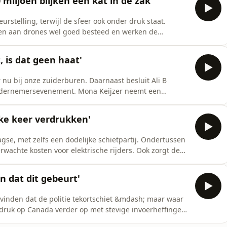
miljoen blijken een kat in de zak'
rstelling, terwijl de sfeer ook onder druk staat.
nen aan drones wel goed besteed en werken de
ssie over frisdrank in de Efteling, de magie van Alpe
 uit Frankrijk om jongeren een
t, is dat geen haat'
eer in
 nu bij onze zuiderburen. Daarnaast besluit Ali B
ondernemersevenement. Mona Keijzer neemt een
 besproken in de Tweede Kamer, waardoor
rden. Rotterdamse wijk De Esch is hermetisch
lke keer verdrukken'
n wat moeten
e, met zelfs een dodelijke schietpartij. Ondertussen
rwachte kosten voor elektrische rijders. Ook zorgt de
hauffeurs en komt er nieuwe ophef rond de
atacentra en een islamitische school. Dit en meer in
n dat dit gebeurt'
vinden dat de politie tekortschiet &mdash; maar waar
druk op Canada verder op met stevige invoerheffingen
sociale huur en vermogenstoetsen. Ook kijken we naar