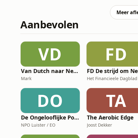
historisch erfgoed en de stikstofcrisis, 
worden geraakt. Dit e
Meer afl
Aanbevolen
VD
FD
Van Dutch naar Nederlands
Mark
Het Financieele Dagblad
DO
TA
De Ongelooflijke Podcast
The Aerobic Edge
NPO Luister / EO
Joost Dekker