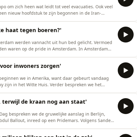
o om zich heen wat leidt tot veel evacuaties. Ook veel
een nieuw hoofdstuk te zijn begonnen in de Iran-
nu namelijk nadrukkelijker in. Een
stoord door pro-Palestina demonstranten. De EU wil
ijke haat tegen boeren?'
 m
terdam werden vannacht uit hun bed gelicht. Vermoed
eiden waren op de pride in Amsterdam. In Amsterdam
lag, hoort verslaggever Suzette Nesselaar. Verslaggever
 dat eigenlijk bedoeld was voor asielzoekers, werd
 voor inwoners zorgen'
 beginnen we in Amerika, want daar gebeurt vandaag
ky zijn in het Witte Huis. Verder bespreken we het
 nadat het inging lijkt het alweer te mislukken.
 warm. Met de vorige hittegolf overleden 900 mensen
 terwijl de kraan nog aan staat'
Dag bespreken we de gruwelijke aanslag in Berlijn,
Abdul Ballout, inreed op een Pridemars. Volgens Sander
am moet de problematiek benoemd worden om het te
gestelde gebeurt. Verder kondigen de boeren vandaag