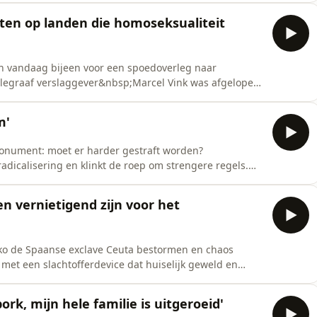
antwoordelijkheid moet nemen rondom de publicatie
hten op landen die homoseksualiteit
n vandaag bijeen voor een spoedoverleg naar
elegraaf verslaggever&nbsp;Marcel Vink was afgelopen
m is de situatie daar nog lang niet onder controle. Er
t Gelderse Dreumel. Verslaggever Suzette Nesselaar
m'
onument: moet er harder gestraft worden?
adicalisering en klinkt de roep om strengere regels.
 Louis van Gaal bij Oranje, het optimisme bij Ajax en
gebleven. En: remt de ziektewet de groei van het mkb?
den vernietigend zijn voor het
ko de Spaanse exclave Ceuta bestormen en chaos
met een slachtofferdevice dat huiselijk geweld en
 Grensoverschrijdend gedrag bij de politie Rotterdam en
nleving of de privacy van een terreurverdachte? Gasten:
rk, mijn hele familie is uitgeroeid'