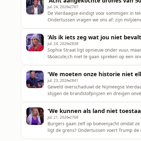
'Acht aangekochte drones van 50 
aan om de boerenprotesten we
jul. 24, 2026
2767
De Vierdaagse eindigt voor sommigen in teleu
Ondertussen vragen we ons af: zijn miljoe
maatregelen in Ter Apel eigenlijk? Ook discu
d&rsquo;Huez &eacute;n een opvallend plan
‘Als ik iets zeg wat jou niet beval
&lsquo;baarbrief&rsquo; te sturen. Dit en m
jul. 24, 2026
2838
Sophie Straat ligt opnieuw onder vuur, maar
t&oacute;ch niet te gaan spreken op een 
voorschot op een wet die binnenkort wordt
terrorismeverheerlijking strafbaar moet wo
'We moeten onze historie niet e
afgesloten tussen 23.00 uur en 5.00 uur. E
jul. 23, 2026
2841
Geweld overschaduwt de Nijmeegse Vierdaags
stijgen de brandstofprijzen en dreigen onve
gesloten Merwedebrug voor frustratie bij c
toeslagenaffaire. Daarnaast discussie over d
'We kunnen als land niet toestaa
Nieuws van de Dag. Presenta
jul. 21, 2026
2768
Burgers gaan zelf op boevenjacht omdat ze 
ligt de grens? Ondertussen voert Trump de 
en laait in Nederland de discussie op over 