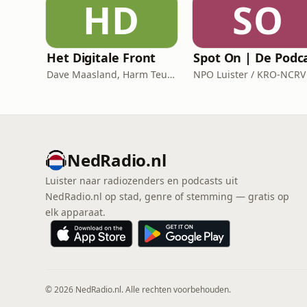
HD
SO
Het Digitale Front
Spot On | De Podc
Dave Maasland, Harm Teunis / Corti Media
NPO Luister / KRO-NCRV
NedRadio.nl
Luister naar radiozenders en podcasts uit
NedRadio.nl op stad, genre of stemming — gratis op
elk apparaat.
© 2026 NedRadio.nl. Alle rechten voorbehouden.