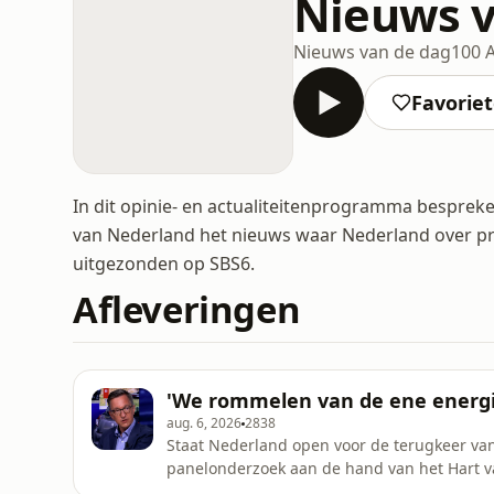
Nieuws v
Nieuws van de dag
100 
Favorie
In dit opinie- en actualiteitenprogramma besprek
van Nederland het nieuws waar Nederland over pra
uitgezonden op SBS6.
Afleveringen
'We rommelen van de ene energie
aug. 6, 2026
2838
Staat Nederland open voor de terugkeer va
panelonderzoek aan de hand van het Hart 
in juni 2025 mishandeld op Scheveningen in z