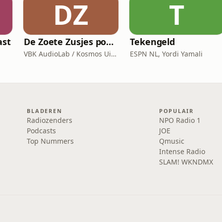
DZ
T
ast
De Zoete Zusjes podcast
Tekengeld
VBK AudioLab / Kosmos Uitgevers
ESPN NL, Yordi Yamali
BLADEREN
POPULAIR
Radiozenders
NPO Radio 1
Podcasts
JOE
Top Nummers
Qmusic
Intense Radio
SLAM! WKNDMX