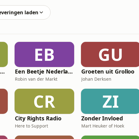
waar volgens Marianne Zwagerman ondernemers keihard
everingen laden
EB
GU
FD De strijd om Nexperia
Een Beetje Nederlands
Groeten uit Grolloo
Robin van der Markt
Johan Derksen
CR
ZI
City Rights Radio
Zonder Invloed
Here to Support
Mart Heuker of Hoek