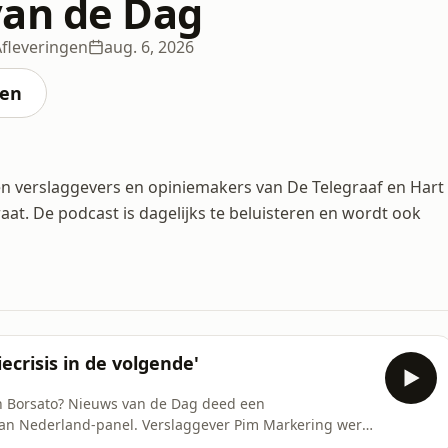
an de Dag
Afleveringen
aug. 6, 2026
ten
en verslaggevers en opiniemakers van De Telegraaf en Hart
at. De podcast is dagelijks te beluisteren en wordt ook
crisis in de volgende'
n Borsato? Nieuws van de Dag deed een
van Nederland-panel. Verslaggever Pim Markering werd
ijn vrije tijd. De verdachte hoorde vandaag zijn straf.