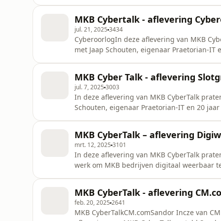
gebied van crypto geld en geven traininge
criminaliteit.In deel 1 van deze podcast wor
MKB Cybertalk - aflevering Cyber
eigenlijk is en hoe h
jul. 21, 2025
3434
CyberoorlogIn deze aflevering van MKB Cy
met Jaap Schouten, eigenaar Praetorian-IT e
cyberpolitie over het begrip Cyberoorlog.Wa
dat dan zien? Wat betekent Cyberoorlog voo
MKB Cyber Talk - aflevering Slot
verweren. Een onderhoudend g
jul. 7, 2025
3003
In deze aflevering van MKB CyberTalk prat
Schouten, eigenaar Praetorian-IT en 20 jaar
over hoe je je bedrijf kan beschermen in ee
bouwen en inrichten van een kasteel in de
MKB CyberTalk – aflevering Digi
overeenkomsten. Een slotgracht als antiviru
mrt. 12, 2025
3101
In deze aflevering van MKB CyberTalk prate
werk om MKB bedrijven digitaal weerbaar te
kleine flexibele dienstverlener die zowel hel
tegen cybercriminaliteit. Zij richten zich hi
MKB CyberTalk - aflevering CM.c
het train
feb. 20, 2025
2641
MKB CyberTalkCM.comSandor Incze van CM.c