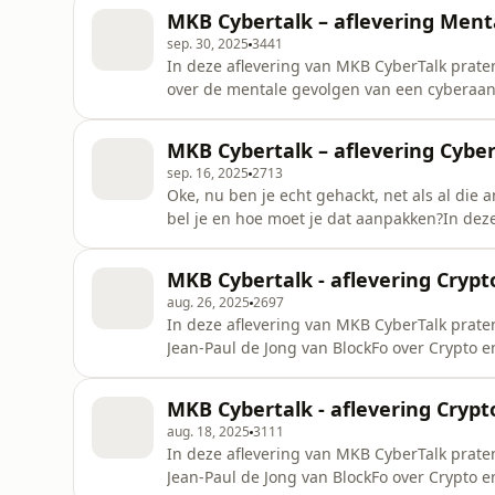
MKB Cybertalk – aflevering Ment
sep. 30, 2025
3441
In deze aflevering van MKB CyberTalk prate
over de mentale gevolgen van een cyberaanval
bijzonder, hoe aan de ene kant een cyberaa
dat slachtoffer is geworden van een Cyber
MKB Cybertalk – aflevering Cyb
een first respond
sep. 16, 2025
2713
Oke, nu ben je echt gehackt, net als al die
bel je en hoe moet je dat aanpakken?In dez
Radiant over first response en cybercrisi
aan het front van de aanval.Lisa is een echt
MKB Cybertalk - aflevering Crypt
naar een effectieve
aug. 26, 2025
2697
In deze aflevering van MKB CyberTalk prate
Jean-Paul de Jong van BlockFo over Crypto en
gebied van crypto geld en geven traininge
criminaliteit. In deel 1 van deze podcast wo
MKB Cybertalk - aflevering Crypt
eigenlijk is en hoe
aug. 18, 2025
3111
In deze aflevering van MKB CyberTalk prate
Jean-Paul de Jong van BlockFo over Crypto en