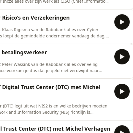
Incze alles over zijn werk als CISO (Chief Information
wereldwijde leider in cloudsoftware voor conversational
n superieure klantervaring te leveren.Natuurlijk heeft
 Risico’s en Verzekeringen
lt Klaas Rijpsma van de Rabobank alles over Cyber
co’s loopt de gemiddelde ondernemer vandaag de dag,
eel eenvoudig heel veel nuttige informatie kunt vinden en
egen cyberdreigingen.Klaas verteld ook over de nieuwe
g betalingsverkeer
t Peter Wassink van de Rabobank alles over veilig
 hoe voorkom je dus dat je geld niet verdwijnt naar
moet. Maar ook omgekeerd: Hoe voorkom je dat het
nderd wordt en het geld dus niet naar jou, maar
 Digital Trust Center (DTC) met Michel
r (DTC) legt uit wat NIS2 is en welke bedrijven moeten
k and Information Security (NIS) richtlijn is
icht om hun cyber security aantoonbaar goed op orde te
ementaire bedrijven en organisaties in Nederland (uit
al Trust Center (DTC) met Michel Verhagen