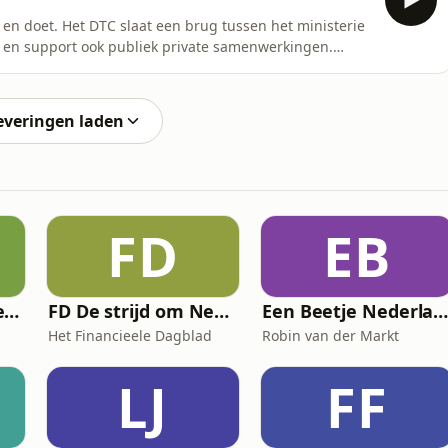
is en doet. Het DTC slaat een brug tussen het ministerie
en support ook publiek private samenwerkingen.
l met een landelijk economisch belang. Ondernemers
atten hoe groot de risico’s voor hen zijn en wat een
everingen laden
FD
EB
Van Dutch naar Nederlands
FD De strijd om Nexperia
Een Beetje Nederland
Het Financieele Dagblad
Robin van der Markt
LJ
FF