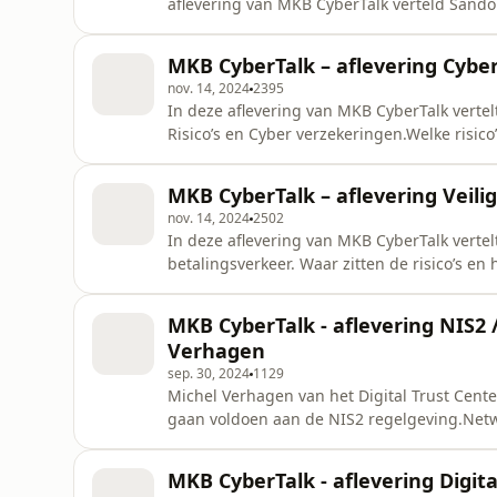
aflevering van MKB CyberTalk verteld Sandor 
Security Officer) bij CM.com.CM.com is een 
commerce die bedrijven in staat stelt om ee
MKB CyberTalk – aflevering Cyber
CM.com dageli
nov. 14, 2024
2395
In deze aflevering van MKB CyberTalk verte
Risico’s en Cyber verzekeringen.Welke risi
hoe je bij het DTC (digitaltrustcenter.nl) h
hoe je jouw bedrijf beter kunt beveiligen t
MKB CyberTalk – aflevering Veili
NIS2 richtlijne
nov. 14, 2024
2502
In deze aflevering van MKB CyberTalk vertel
betalingsverkeer. Waar zitten de risico’s en
partijen waar het geld echt niet naar toe 
bankrekeningnummer van jouw facturen vera
MKB CyberTalk - aflevering NIS2 /
naar de hackers overgemaakt wor
Verhagen
sep. 30, 2024
1129
Michel Verhagen van het Digital Trust Cente
gaan voldoen aan de NIS2 regelgeving.Networ
regelgeving uit Europa die bedrijven verpl
hebben.NIS 1verplichtte in 2019 zo’n 300 el
MKB CyberTalk - aflevering Digit
de vitale sectoren