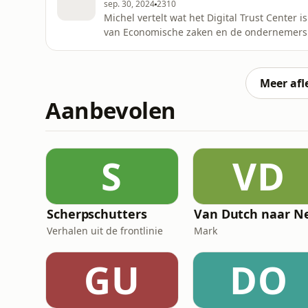
sep. 30, 2024
2310
Michel vertelt wat het Digital Trust Center 
van Economische zaken en de ondernemers 
Cyber is immers een zorg voor ons allemaa
geven aan nog niet zo goed in te kunnen sch
hack met het bedrijf doe
Meer afl
Aanbevolen
S
VD
Scherpschutters
Verhalen uit de frontlinie
Mark
GU
DO