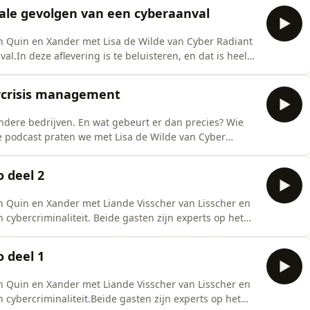
ale gevolgen van een cyberaanval
n Quin en Xander met Lisa de Wilde van Cyber Radiant
.In deze aflevering is te beluisteren, en dat is heel
nval wordt ervaren door een eigenaar van een bedrijf
aanval, Xander Koppelmans, en aan de andere kant door
ercrisis management
 andere bedrijven. En wat gebeurt er dan precies? Wie
e podcast praten we met Lisa de Wilde van Cyber
s management. Kruip met ons mee door de loopgraven
e professionele first-responder, begeleidt bedrijven (ook
o deel 2
n Quin en Xander met Liande Visscher van Lisscher en
 cybercriminaliteit. Beide gasten zijn experts op het
n en doen forensisch onderzoek tegen fraude en
rdt vooral eerst heel duidelijk uitgelegd wat crypto nu
o deel 1
n Quin en Xander met Liande Visscher van Lisscher en
 cybercriminaliteit.Beide gasten zijn experts op het