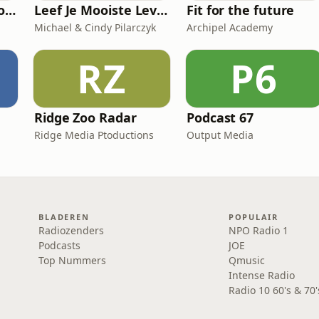
De Ongelooflijke Podcast
Leef Je Mooiste Leven Podcast
Fit for the future
Michael & Cindy Pilarczyk
Archipel Academy
RZ
P6
Ridge Zoo Radar
Podcast 67
Ridge Media Ptoductions
Output Media
BLADEREN
POPULAIR
Radiozenders
NPO Radio 1
Podcasts
JOE
Top Nummers
Qmusic
Intense Radio
Radio 10 60's & 70'