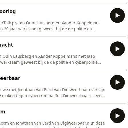
n en doen forensisch onderzoek tegen fraude en
dt vooral eerst heel duidelijk uitgelegd wat crypto nu
oorlog
berTalk praten Quin Lausberg en Xander Koppelmans
n 20 jaar werkzaam geweest bij de de politie en
t is Cyberoorlog, is die al gaande en hoe en waar kan je
r de kleine MKB’er en hoe kan die zich daartegen
gracht
en Quin Lausberg en Xander Koppelmans met Jaap
 werkzaam geweest bij de de politie en cyberpolitie
n wereld vol gevaren. We vergelijken het met het
 middeleeuwen en ontdekken opvallen veel
weerbaar
n we met Jonathan van Eerd van Digiweerbaar over zijn
 maken tegen cybercriminaliteit.Digiweerbaar is een
e kleine als ook grote bedrijven helpt in hun strijd
erbij vooral op het digitaal organiseren van bedrijven en
om
om en Jonathan van Eerd van Digiweerbaar.nlIn deze