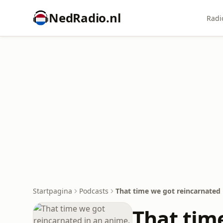
NedRadio.nl
Radi
Startpagina
Podcasts
That time we got reincarnated 
That tim