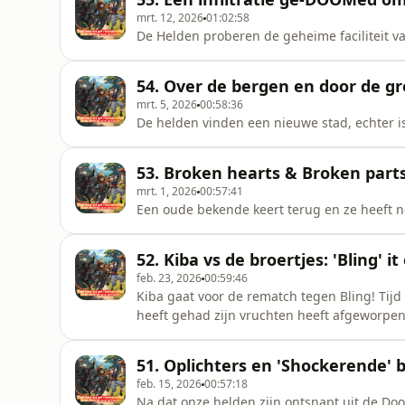
mrt. 12, 2026
01:02:58
De Helden proberen de geheime faciliteit va
54. Over de bergen en door de g
mrt. 5, 2026
00:58:36
De helden vinden een nieuwe stad, echter 
53. Broken hearts & Broken parts
mrt. 1, 2026
00:57:41
Een oude bekende keert terug en ze heeft no
52. Kiba vs de broertjes: 'Bling' i
feb. 23, 2026
00:59:46
Kiba gaat voor de rematch tegen Bling! Tijd
heeft gehad zijn vruchten heeft afgeworpen
51. Oplichters en 'Shockerende' 
feb. 15, 2026
00:57:18
Na dat onze helden zijn ontsnapt uit de Doo