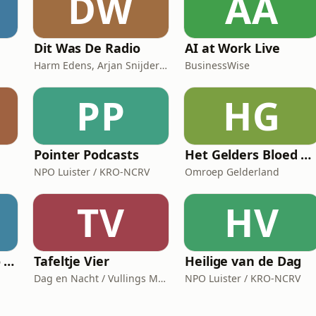
DW
AA
Dit Was De Radio
AI at Work Live
Harm Edens, Arjan Snijders, Ron Vergouwen
BusinessWise
PP
HG
Pointer Podcasts
Het Gelders Bloed Orkest
NPO Luister / KRO-NCRV
Omroep Gelderland
TV
HV
Blues Moose Radio (Blues music)
Tafeltje Vier
Heilige van de Dag
Dag en Nacht / Vullings Media
NPO Luister / KRO-NCRV