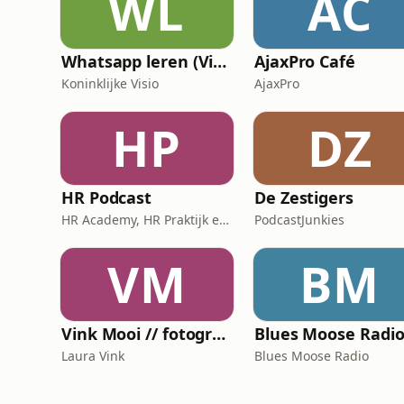
WL
AC
Whatsapp leren (Visio Podcast)
AjaxPro Café
Koninklijke Visio
AjaxPro
HP
DZ
HR Podcast
De Zestigers
HR Academy, HR Praktijk en CHRO
PodcastJunkies
VM
BM
Vink Mooi // fotografiepodcast die verder gaat dan het kader
Laura Vink
Blues Moose Radio