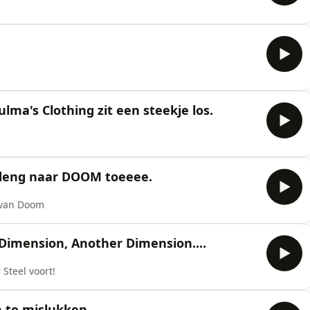
lma's Clothing zit een steekje los.
deng naar DOOM toeeee.
 van Doom
Dimension, Another Dimension....
Steel voort!
m te mislukken.