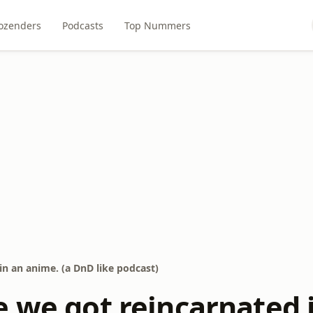
ozenders
Podcasts
Top Nummers
in an anime. (a DnD like podcast)
e we got reincarnated 