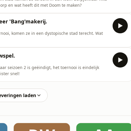
t dorp en wat heeft dit met Doom te maken?
er 'Bang'makerij.
rnooi, komen ze in een dystopische stad terecht. Wat
wspel.
 seizoen 2 is geëindigt, het toernooi is eindelijk
ster snel!
everingen laden