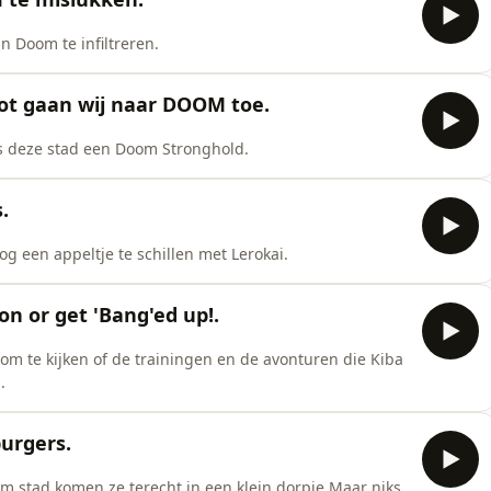
n Doom te infiltreren.
rot gaan wij naar DOOM toe.
is deze stad een Doom Stronghold.
.
g een appeltje te schillen met Lerokai.
t on or get 'Bang'ed up!.
 om te kijken of de trainingen en de avonturen die Kiba
.
burgers.
m stad komen ze terecht in een klein dorpje.Maar niks