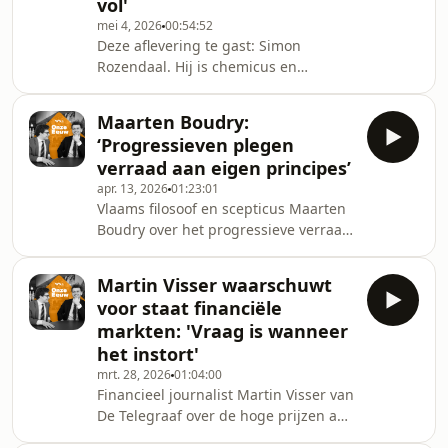
vol'
psychologie Mark van Vugt in de
mei 4, 2026
00:54:52
WNL-podcast Onze Eeuw. 0:00-0:52
Deze aflevering te gast: Simon
Intro0:52-36:37 Waarom krijgen we
Rozendaal. Hij is chemicus en
geen kinderen meer?36:37-44:30 Het
wetenschapsjournalist voor EW
belang van mythes44
Magazine en bespreekt de invloed
Maarten Boudry:
van de &#39;meetrevolutie&#39; en
‘Progressieven plegen
de rol van zon- en windenergie bij het
verraad aan eigen principes’
overbelaste elektriciteitsnet. 00:00 de
apr. 13, 2026
01:23:01
meetrevolutie16:00 de rechtspraak en
Vlaams filosoof en scepticus Maarten
de milieubeweging26:17 kernenergie
Boudry over het progressieve verraad
vs. wind en zon41:00 oude
aan de verlichting, identiteitsdenken
wijsheid48:30 compensatie
en academische zelfcensuur. Boudry
gasboringen Groningen58:58
Martin Visser waarschuwt
was jarenlang verbonden aan de
outroSteun W
voor staat financiële
Universiteit Gent en schreef onder
markten: 'Vraag is wanneer
andere Het verraad aan de verlichting
het instort'
(2025) en Waarom ons klimaat niet
mrt. 28, 2026
01:04:00
naar de knoppen gaat (2021).00:00-
Financieel journalist Martin Visser van
3:21 Intro3:21-9:57 Waan van de
De Telegraaf over de hoge prijzen aan
week9:57-21:14 Het progressieve
de pomp, de economische gevolgen
verraad van de ve