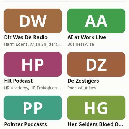
kenmerken als alle vorige
regeerakkoorden. Het bevat een hele
DW
AA
rij aan wensen die wij niet kunnen
waarmaken."Lees meer: https:/
Dit Was De Radio
AI at Work Live
Harm Edens, Arjan Snijders, Ron Vergouwen
BusinessWise
HP
DZ
HR Podcast
De Zestigers
HR Academy, HR Praktijk en CHRO
PodcastJunkies
PP
HG
Pointer Podcasts
Het Gelders Bloed Orkest