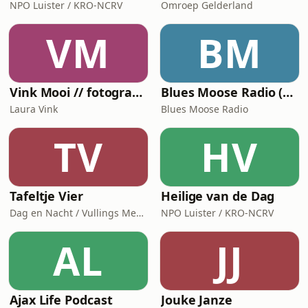
NPO Luister / KRO-NCRV
Omroep Gelderland
VM
BM
Vink Mooi // fotografiepodcast die verder gaat dan het kader
Blues Moose Radio (Blues music)
Laura Vink
Blues Moose Radio
TV
HV
Tafeltje Vier
Heilige van de Dag
Dag en Nacht / Vullings Media
NPO Luister / KRO-NCRV
AL
JJ
Ajax Life Podcast
Jouke Janze