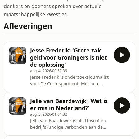
denkers en doeners spreken over actuele
maatschappelijke kwesties.
Afleveringen
Jesse Frederik: 'Grote zak
geld voor Groningers is niet
de oplossing'
aug. 4, 2026
00:57:36
Jesse Frederik is onderzoeksjournalist
voor De Correspondent. Met hem
bespreken we zijn onderzoeken naar
de compensaties rondom de
Jelle van Baardewijk: ‘Wat is
gasboringen in Groningen,
er mis in Nederland?’
toeslagenaffaire en misvattingen in
aug. 3, 2026
01:01:32
de politicologie.Tijdscodes:Waan van
Jelle van Baardewijk is als filosoof en
de week:
bedrijfskundige verbonden aan de
00:00Onderzoeksjournalistiek: 03:00
Nyenrode Business Universiteit en de
Waarom geloven we rechtse