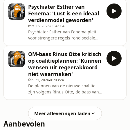
van de oorlog in het Midden-Oosten
Psychiater Esther van
en de kans op een grote financiële
Fenema: 'Lust is een ideaal
crisis.Meer van Onze Eeuw luisteren?
verdienmodel geworden'
Ga naar:
mrt. 16, 2026
00:45:04
https://open.spotify.com/show/1ZqhftH...Steun
Psychiater Esther van Fenema pleit
WNL, word lid! Ga naar:
voor strengere regels rond sociale
https://www.steunwnl.tv/Meer van
media. In de podcast Onze Eeuw zegt
WNL vind je op onze website en
ze dat een verbod voor jonge
sociale media:► Website:
OM-baas Rinus Otte kritisch
kinderen een goede stap kan zijn om
https://www.wn
op coalitieplannen: 'Kunnen
het ontwikkelende brein te
wensen uit regeerakkoord
beschermen. Volgens haar dragen
niet waarmaken'
sociale media bij aan gevoelens van
feb. 21, 2026
01:03:24
leegte en
De plannen van de nieuwe coalitie
eenzaamheid.Hoofdstukken:00:00-
zijn volgens Rinus Otte, de baas van
00:29: Intro00:29-04:07 Waan van de
het Openbaar Ministerie, juridisch
Week04:07-08:55 Gevaar van
moeilijk uitvoerbaar. Hij waarschuwt
porno08:55-15:36 Oude Wijsheid
in de WNL-podcast Onze Eeuw dat de
Meer afleveringen laden
coalitieplannen voortslepende
Aanbevolen
problemen kunnen opleveren. "Ook
dit regeerakkoord heeft dezelfde