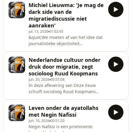
Hogeschool Rotterdam. Van
stemmers niet?: 06:30Heilige huisjes
Michiel Lieuwma: 'Je mag de
Baardewijk is daarnaast presentator
in de sociale wetenschap: 17:20
dark side van de
bij De Nieuwe Wereld. Tijdscodes:0:00
Aardbevingen in Groningen: het
migratiediscussie niet
Waan van de week 6:08 Wat is er mis
aanraken'
in Nederland? 16:30 Sociale media
jul. 13, 2026
01:02:45
26:00 Sneeuwbaleffect
&quot;We moeten af van het idee dat
middelmatigen28:30 AI 41:00
journalistieke objectiviteit
activisme als nieuwe zingeving 47:12
bestaat.&quot; Dat zegt theatermaker,
Oude Wijsheid: muscular christian
schrijver en podcastmaker Michiel
Nederlandse cultuur onder
Lieuwma in de WNL-podcast Onze
druk door migratie, zegt
Eeuw met journalisten Samuel
socioloog Ruud Koopmans
Vandeputte en Marc Herman de
jun. 20, 2026
00:55:08
Groot. Steun WNL, word lid! Ga naar:
In deze aflevering van Onze Eeuw
https://www.steunwnl.tv/Meer van
schuift socioloog Ruud Koopmans
WNL vind je op onze website en
aan. Over de impact van migratie op
sociale media:► Website:
ons land. Volgens hem raakt er iets
https://www.wnl.tv ► Facebook:
Leven onder de ayatollahs
verloren aan de Nederlandse
/ omroepwnl ►
met Negin Nafissi
identiteit door het
jun. 10, 2026
00:51:20
migratiebeleid.Tijdscodes:0:00
Negin Nafissi is een prominente
Manosphere bestaat niet10:49