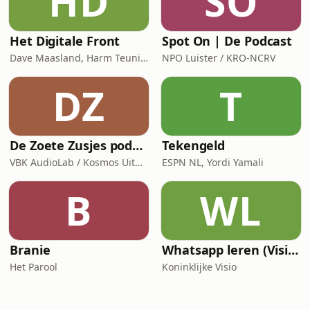
HD
SO
Het Digitale Front
Spot On | De Podcast
Dave Maasland, Harm Teunis / Corti Media
NPO Luister / KRO-NCRV
DZ
T
De Zoete Zusjes podcast
Tekengeld
VBK AudioLab / Kosmos Uitgevers
ESPN NL, Yordi Yamali
B
WL
Branie
Whatsapp leren (Visio Podcast)
Het Parool
Koninklijke Visio