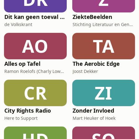
belang
Dit kan geen toeval zijn
ZiekteBeelden
de Volkskrant
Stichting Literatuur en Geneeskunde
AO
TA
Alles op Tafel
The Aerobic Edge
Ramon Roelofs (Charly Lownoise)
Joost Dekker
CR
ZI
City Rights Radio
Zonder Invloed
Here to Support
Mart Heuker of Hoek