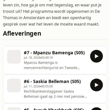
leven zin, hoe ga je om met tegenslag, en waar put je
troost uit? Het programma wordt opgenomen in De
Thomas in Amsterdam en biedt een openhartig
gesprek over wat het leven de moeite waard maakt.
Afleveringen
#7 - Mpanzu Bamenga (S05)
jul. 18, 2026
00:49:18
Mpanzu Bamenga is
mensenrechtenjurist en Tweede
Kamerlid voor D66. In 1994 kwam
Mpanzu als achtjarige met zijn
#6 - Saskia Belleman (S05)
moeder en broer aan in Nederland,
jul. 11, 2026
00:55:58
na een vlucht uit Congo. Dertien jaar
Rechtbankverslaggever Saskia
lang leeft het gezin
Belleman gaat op 2 mei met pensioen
ongedocumenteerd in ons land. Dit is
bij haar werkgever, De Telegraaf.
een periode vol onzekerheid, maar
Zestien jaar lang deed ze voor de
ook de tijd waarin het vuurtje bij