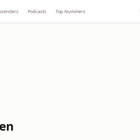
ozenders
Podcasts
Top Nummers
len