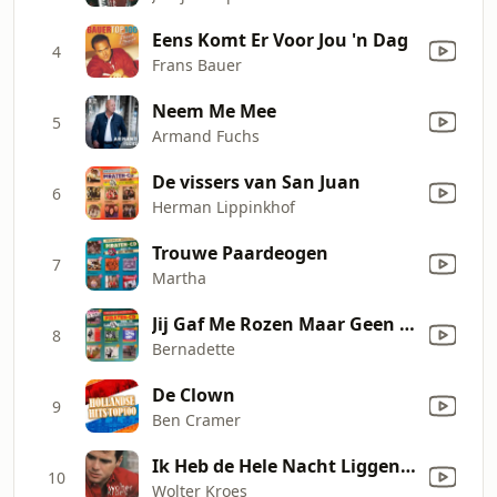
Eens Komt Er Voor Jou 'n Dag
4
Frans Bauer
Neem Me Mee
5
Armand Fuchs
De vissers van San Juan
6
Herman Lippinkhof
Trouwe Paardeogen
7
Martha
Jij Gaf Me Rozen Maar Geen Liefde
8
Bernadette
De Clown
9
Ben Cramer
Ik Heb de Hele Nacht Liggen Dromen
10
Wolter Kroes