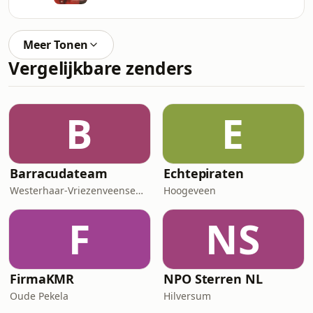
Meer Tonen
Vergelijkbare zenders
B
E
Barracudateam
Echtepiraten
Westerhaar-Vriezenveensewijk
Hoogeveen
F
NS
FirmaKMR
NPO Sterren NL
Oude Pekela
Hilversum