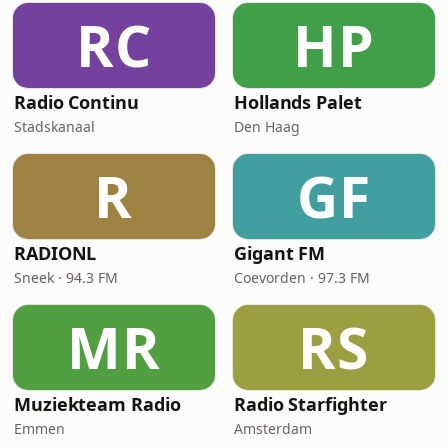
RC
HP
Radio Continu
Hollands Palet
Stadskanaal
Den Haag
R
GF
RADIONL
Gigant FM
Sneek · 94.3 FM
Coevorden · 97.3 FM
MR
RS
Muziekteam Radio
Radio Starfighter
Emmen
Amsterdam