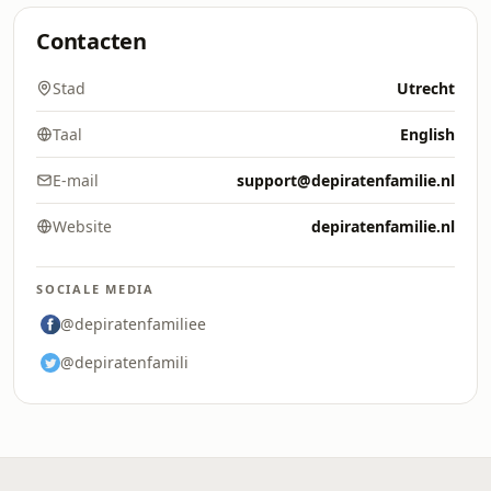
Contacten
Stad
Utrecht
Taal
English
E-mail
support@depiratenfamilie.nl
Website
depiratenfamilie.nl
SOCIALE MEDIA
@depiratenfamiliee
@depiratenfamili