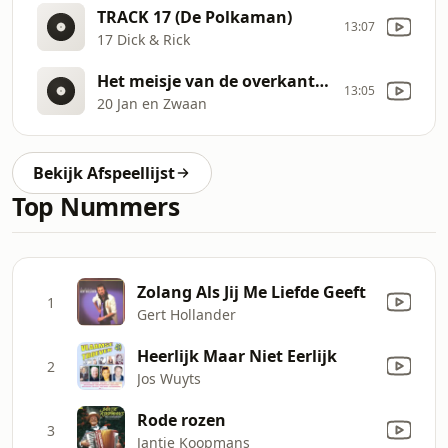
TRACK 17 (De Polkaman)
13:07
17 Dick & Rick
Het meisje van de overkant (De Polkaman)
13:05
20 Jan en Zwaan
Bekijk Afspeellijst
Top Nummers
Zolang Als Jij Me Liefde Geeft
1
Gert Hollander
Heerlijk Maar Niet Eerlijk
2
Jos Wuyts
Rode rozen
3
Jantje Koopmans