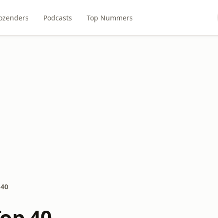
ozenders
Podcasts
Top Nummers
 40
op 40