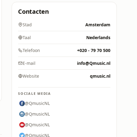
Contacten
Stad
Amsterdam
Taal
Nederlands
Telefoon
+020 - 79 70 500
E-mail
info@Qmusic.nl
Website
qmusic.nl
SOCIALE MEDIA
@QmusicNL
@QmusicNL
@QmusicNL
@QmusicNL