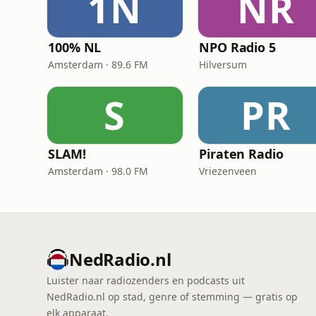
1N
NR
100% NL
NPO Radio 5
Amsterdam · 89.6 FM
Hilversum
S
PR
SLAM!
Piraten Radio
Amsterdam · 98.0 FM
Vriezenveen
NedRadio.nl
Luister naar radiozenders en podcasts uit
NedRadio.nl op stad, genre of stemming — gratis op
elk apparaat.