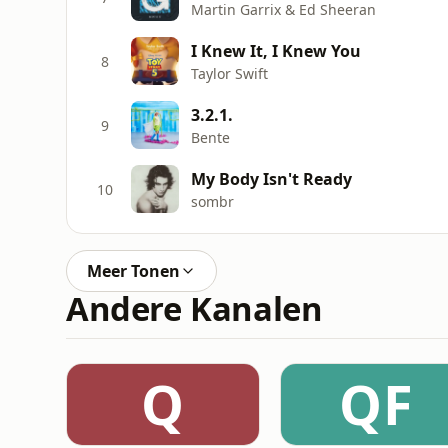
Martin Garrix & Ed Sheeran
I Knew It, I Knew You
8
Taylor Swift
3.2.1.
9
Bente
My Body Isn't Ready
10
sombr
Meer Tonen
Andere Kanalen
Q
QF