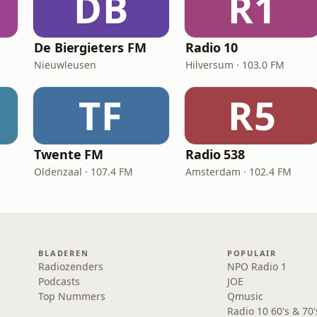
DB
R1
De Biergieters FM
Radio 10
Nieuwleusen
Hilversum · 103.0 FM
TF
R5
Twente FM
Radio 538
Oldenzaal · 107.4 FM
Amsterdam · 102.4 FM
BLADEREN
POPULAIR
Radiozenders
NPO Radio 1
Podcasts
JOE
Top Nummers
Qmusic
Radio 10 60's & 70'