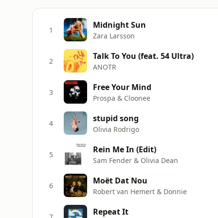
Midnight Sun
1
Zara Larsson
Talk To You (feat. 54 Ultra)
2
ANOTR
Free Your Mind
3
Prospa & Cloonee
stupid song
4
Olivia Rodrigo
Rein Me In (Edit)
5
Sam Fender & Olivia Dean
Moët Dat Nou
6
Robert van Hemert & Donnie
Repeat It
7