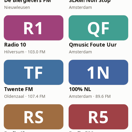
De Biergieters FM
SLAM! Non Stop
Nieuwleusen
Amsterdam
R1
QF
Radio 10
Qmusic Foute Uur
Hilversum · 103.0 FM
Amsterdam
TF
1N
Twente FM
100% NL
Oldenzaal · 107.4 FM
Amsterdam · 89.6 FM
RS
R5