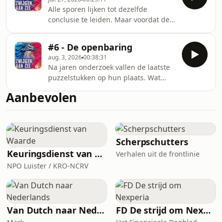
Deze podcast is gebaseerd op
waarvoor geen letterlijke v
Alle sporen lijken tot dezelfde
journalistiek onderzoek,
conclusie te leiden. Maar voordat de
archiefbronnen en historische
waarheid boven water komt, krijgt
documenten. De fictieve scènes zijn
Roeland uit onverwachte hoek te
gedramatiseerde reconstructies van
#6 - De openbaring
horen hoe diep de gevolgen van de
gebeurtenissen waarvoor geen
aug. 3, 2026
00:38:31
gebeurtenissen uit 1915 nog altijd
letterlijke verslagen bestaan.
Na jaren onderzoek vallen de laatste
reiken. -- Deze podcast is gebaseerd
puzzelstukken op hun plaats. Wat
op journalistiek onderzoek,
gebeurde er werkelijk aan boord van
archiefbronnen en historische
Aanbevolen
de Gekkenlogger, en waarom bleef
documenten. De fictieve scènes zijn
daar zo lang over gezwegen? -- Deze
gedramatiseerde reconstructies van
podcast is gebaseerd op journalistiek
gebeurtenissen waarvoor geen
onderzoek, archiefbronnen en
historische documenten. De fictieve
Scherpschutters
scènes zijn gedramatiseerde
Keuringsdienst van Waarde
Verhalen uit de frontlinie
reconstructies van gebeurtenissen
NPO Luister / KRO-NCRV
waarvoor geen letterlijke verslagen
bestaan.
Van Dutch naar Nederlands
FD De strijd om Nexperia