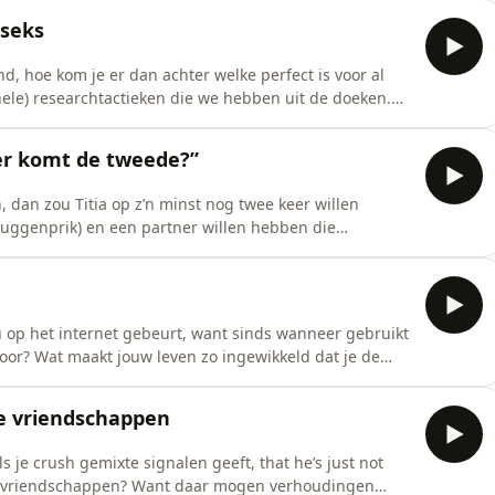
 flink lopen snitchen tegen de treinconducteur. De
 seks
ind, hoe kom je er dan achter welke perfect is voor al
ele) researchtactieken die we hebben uit de doeken.
 haar vakantie: ze is aangekomen en ze wil bevriend
 nieuwe business-ideeën en Bianca is naar het theater
eer komt de tweede?”
dan zou Titia op z’n minst nog twee keer willen
ruggenprik) en een partner willen hebben die
 hangen op de spreekwoordelijke relatieroltrap. Hoe kun
t voldoet aan het heteronormatieve plaatje van
u op het internet gebeurt, want sinds wanneer gebruikt
oor? Wat maakt jouw leven zo ingewikkeld dat je de
je 1693 mails te lezen?? Trouwens, comment hieronder
antste trend op de socials. En een boek over tradwives
ke vriendschappen
s je crush gemixte signalen geeft, that he’s just not
voor vriendschappen? Want daar mogen verhoudingen