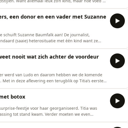
tijlen. Want allemaal leuk zo’n kind, maar hoe voed je
 voor deze aflevering vervroegd uit Rio de Janeiro
at Titia in het ziekenhuis lag), en we bespreken op
ers, een donor en een vader met Suzanne
e schuift Suzanne Baumfalk aan! De journalist,
andaard (saaie) heterosituatie met één kind want ze
t. Haar eerste dochter kreeg ze met een man, baby
van een donor en nu is Suzanne zelf zwanger van hun
weet nooit wat zich achter de voordeur
oeder werd van Ludo en daarom hebben we de komende
 Met in deze aflevering een terugblik op Titia’s eerste
e nooit bij stil had gestaan voor ze een kind baarde?
t zich achter de voordeur afspeelt en waarom
 met botox
 surprise-feestje voor haar georganiseerd. Titia was
rrassing tot stand kwam. Verder moeten we even
n bepaald scheldwoord hebben gebruikt. Onze
 die gaan absoluut niet lekker en we hebben het over