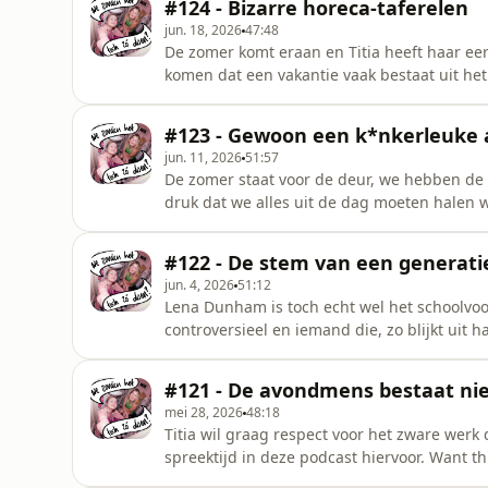
#124 - Bizarre horeca-taferelen
waarom botox gebruiken niet feminis
jun. 18, 2026
47:48
De zomer komt eraan en Titia heeft haar eers
komen dat een vakantie vaak bestaat uit het
de bruiloft van haar beste vriendin en denkt
ervaring in de MRI-scan en we moeten weer 
#123 - Gewoon een k*nkerleuke 
Sorry.&nbsp;Shownotes
jun. 11, 2026
51:57
De zomer staat voor de deur, we hebben de 
druk dat we alles uit de dag moeten halen
luisteraar met de vraag of een voorjaarsdep
wij er zo ver mogelijk vandaan proberen te 
#122 - De stem van een generati
het verdoemhoekje
jun. 4, 2026
51:12
Lena Dunham is toch echt wel het schoolvoo
controversieel en iemand die, zo blijkt uit 
voor de kunst. Tot Bianca’s grote verbazing
dat komen omdat ze zelf een soort Lena is?
#121 - De avondmens bestaat ni
te hebben gehad,
mei 28, 2026
48:18
Titia wil graag respect voor het zware werk 
spreektijd in deze podcast hiervoor. Want t
daar niet in. Want ook zij heeft het zwaar a