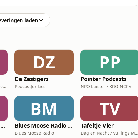
 per se iets te betekenen. Alleen is het nog oké als je
e bijvoorbeeld dat vrienden helpen met verhuizen?
everingen laden
DZ
PP
De Zestigers
Pointer Podcasts
HR Academy, HR Praktijk en CHRO
PodcastJunkies
NPO Luister / KRO-NCRV
BM
TV
Vink Mooi // fotografiepodcast die verder gaat dan het kader
Blues Moose Radio (Blues music)
Tafeltje Vier
Blues Moose Radio
Dag en Nacht / Vullings Me