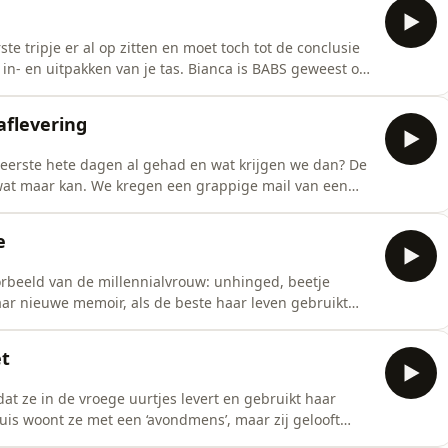
te tripje er al op zitten en moet toch tot de conclusie
 in- en uitpakken van je tas. Bianca is BABS geweest op
 nu aan een carrièreswitch, Titia had een bizarre
eens vaststellen dat Gen-Z niet kan werken.
aflevering
eerste hete dagen al gehad en wat krijgen we dan? De
 wat maar kan. We kregen een grappige mail van een
ressie bestaat en in deze aflevering vertellen we hoe
blijven. Verder heeft Bianca het scheldwoord k*nker uit
e
rbeeld van de millennialvrouw: unhinged, beetje
haar nieuwe memoir, als de beste haar leven gebruikt
 is Titia matig geïnteresseerd in het fenomeen Lena. Zou
 Verder leek iemand in de keuken van de sauna een tia
et
dat ze in de vroege uurtjes levert en gebruikt haar
huis woont ze met een ‘avondmens’, maar zij gelooft
ls ze om 6 uur ‘s ochtends moet opstaan, ondanks dat ze