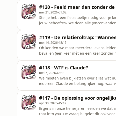
zogenaamd een ochtendmens is. Bianca heeft
#120 - Feeld maar dan zonder de
zomer is begonne
mei 21, 2026
51:02
Stel je hebt een fietsstoeltje nodig voor je k
jouw behoeftes? We doen alle (onconvention
Verder heeft Bianca twee dingen ontdekt op
worden met een ander stel. Titia heeft twee
#119 - De relatieroltrap: “Wann
geweest.&nbsp;
mei 14, 2026
48:15
Oh konden we maar meerdere levens leiden, 
bevallen (een keer mét en een keer zonder 
ongeïnteresseerd doet (?). Bianca is blijven
je commitment in je relatie meten als je nie
#118 - WTF is Claude?
samenwonen-trouwen-kinderen? Tit
mei 7, 2026
48:11
We moeten even bijkletsen over alles wat n
iedereen Claude en belangrijker nog: waarv
godgansedag een taalmodel nodig hebt om 
RECIPE om het recept te krijgen voor de gên
#117 - De oplossing voor ongelij
gone wrong.&nbsp;🌍
apr. 30, 2026
45:42
Ergens in onze tienerjaren leerden we dat al
that into you. De vraag is: geldt dit ook 