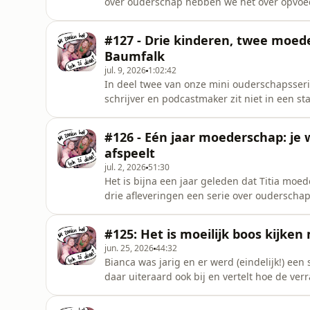
over ouderschap hebben we het over opvoeds
die dan op? De vader van Ludo, Dick Zijp, is
gekomen (grapje, hij kwam eerder terug omd
#127 - Drie kinderen, twee moed
welke manier zij
Baumfalk
jul. 9, 2026
1:02:42
In deel twee van onze mini ouderschapsseri
schrijver en podcastmaker zit niet in een st
heeft twee dochters en de derde is op koms
nummer twee kreeg haar vrouw met behulp 
#126 - Eén jaar moederschap: je 
derde kind van dezelfde donor.
afspeelt
jul. 2, 2026
51:30
Het is bijna een jaar geleden dat Titia m
drie afleveringen een serie over ouderschap.
jaar als moeder. Waar kwam ze achter waar z
Over fysiek gespiegeld zijn, nooit weten wa
#125: Het is moeilijk boos kijken
goedbedoelde adviezen e
jun. 25, 2026
44:32
Bianca was jarig en er werd (eindelijk!) een
daar uiteraard ook bij en vertelt hoe de ve
terugkomen op de aflevering waarin we ee
huidproblemen staan ook op de agenda want