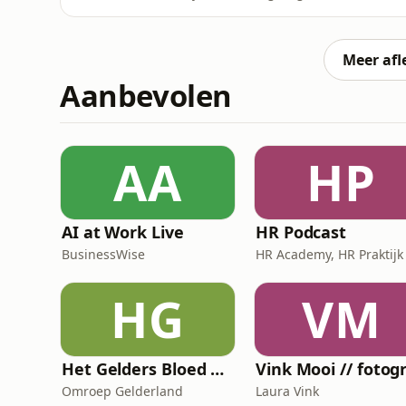
misschien wel ongelijk zijn en hoeft dat niet
bijna nooit initiatief neemt? En verwacht j
Verder is Titia
Meer afl
Aanbevolen
AA
HP
AI at Work Live
HR Podcast
BusinessWise
HG
VM
Het Gelders Bloed Orkest
Omroep Gelderland
Laura Vink